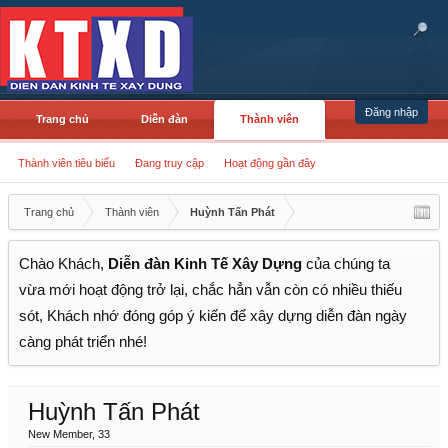
Đăng nhập
Trang chủ
Diễn đàn
Thành viên
Thành viên tiêu biểu
Đang truy cập
Hoạt động gần đây
Trang chủ
Thành viên
Huỳnh Tấn Phát
Chào Khách,
Diễn đàn Kinh Tế Xây Dựng
của chúng ta
vừa mới hoạt động trở lại, chắc hẳn vẫn còn có nhiều thiếu
sót, Khách nhớ đóng góp ý kiến để xây dựng diễn đàn ngày
càng phát triển nhé!
Huỳnh Tấn Phát
New Member
, 33