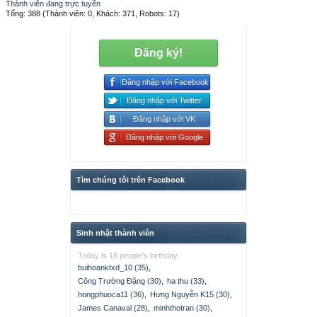
Thành viên đang trực tuyến
Tổng: 388 (Thành viên: 0, Khách: 371, Robots: 17)
Đăng ký!
Đăng nhập với Facebook
Đăng nhập với Twitter
Đăng nhập với VK
Đăng nhập với Google
Tìm chúng tôi trên Facebook
Sinh nhật thành viên
Today is 18 people's birthday.
buihoanktxd_10 (35)
,
Công Trường Đặng (30)
,
ha thu (33)
,
hongphuoca11 (36)
,
Hưng Nguyễn K15 (30)
,
James Canaval (28)
,
minhthotran (30)
,