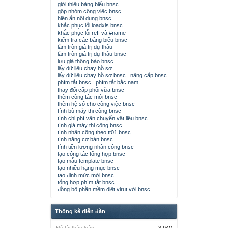
giới thiệu bảng biểu bnsc
gộp nhóm công việc bnsc
hiện ẩn nội dung bnsc
khắc phục lỗi loadxls bnsc
khắc phục lỗi reff và #name
kiểm tra các bảng biểu bnsc
làm tròn giá trị dự thầu
làm tròn giá trị dự thầu bnsc
lưu giá thông báo bnsc
lấy dữ liệu chạy hồ sơ
lấy dữ liệu chạy hồ sơ bnsc
nâng cấp bnsc
phím tắt bnsc
phím tắt bắc nam
thay đổi cấp phối vữa bnsc
thêm công tác mới bnsc
thêm hệ số cho công việc bnsc
tính bù máy thi công bnsc
tính chi phí vận chuyển vật liệu bnsc
tính giá máy thi công bnsc
tính nhân công theo tt01 bnsc
tính năng cơ bản bnsc
tính tiền lương nhân công bnsc
tạo công tác tổng hợp bnsc
tạo mẫu template bnsc
tạo nhiều hạng mục bnsc
tạo định mức mới bnsc
tổng hợp phím tắt bnsc
đồng bộ phần mềm diệt virut với bnsc
Thống kê diễn đàn