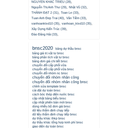
NGUYEN KHAC TRIEU (28)
,
Nguyễn Thị Anh Thư (29)
,
Nhật Vũ (32)
,
THÀNH ĐẠT 2 (31)
,
Toan Le (33)
,
Tuan Anh Đep Trai (40)
,
Văn Tiềm (33)
,
vanhoanktxd10 (35)
,
vanhoan_ktxd10 (35)
,
Xây Dựng Kiến Trúc (39)
,
Đào Đăng Hải (33)
,
bnsc2020
bảng dự thầu bnsc
bảng giá trị vật tư bnsc
bảng phân tích vật tư bnsc
bảng đơn giá chi tiết bnsc
chuyển đổi cấp phối vữa
chuyển đổi cấp phối vữa bnsc
chuyển đổi nhóm nc bnsc
chuyển đổi nhóm nhân công
chuyển đổi nhóm nhân công bnsc
chỉnh sửa template bnsc
cài đặt dự toán bnsc
cách bóc thép điện nước bnsc
cập nhật bảng biểu bnsc
cập nhật phiên bản mới bnsc
dùng nhiều bộ đơn giá bnsc
dữ liệu thẩm định chạy tiếp
dữ liệu thẩm định chạy tiếp bnsc
dự thầu khác thkp bnsc
dự thầu khác tổng hợp kinh phí bnsc
giao diện dự toán bnsc