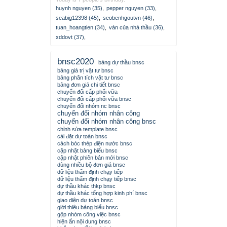
huynh nguyen (35)
,
pepper nguyen (33)
,
seabig12398 (45)
,
seobenhgoutvn (46)
,
tuan_hoangtien (34)
,
ván của nhà thầu (36)
,
xddovt (37)
,
bnsc2020
bảng dự thầu bnsc
bảng giá trị vật tư bnsc
bảng phân tích vật tư bnsc
bảng đơn giá chi tiết bnsc
chuyển đổi cấp phối vữa
chuyển đổi cấp phối vữa bnsc
chuyển đổi nhóm nc bnsc
chuyển đổi nhóm nhân công
chuyển đổi nhóm nhân công bnsc
chỉnh sửa template bnsc
cài đặt dự toán bnsc
cách bóc thép điện nước bnsc
cập nhật bảng biểu bnsc
cập nhật phiên bản mới bnsc
dùng nhiều bộ đơn giá bnsc
dữ liệu thẩm định chạy tiếp
dữ liệu thẩm định chạy tiếp bnsc
dự thầu khác thkp bnsc
dự thầu khác tổng hợp kinh phí bnsc
giao diện dự toán bnsc
giới thiệu bảng biểu bnsc
gộp nhóm công việc bnsc
hiện ẩn nội dung bnsc