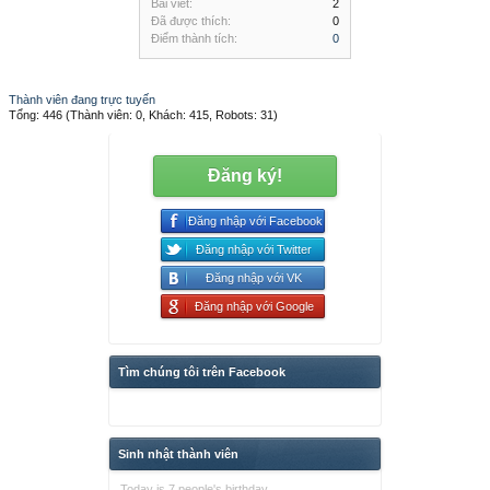
Bài viết:
2
Đã được thích:
0
Điểm thành tích:
0
Thành viên đang trực tuyến
Tổng: 446 (Thành viên: 0, Khách: 415, Robots: 31)
Đăng ký!
Đăng nhập với Facebook
Đăng nhập với Twitter
Đăng nhập với VK
Đăng nhập với Google
Tìm chúng tôi trên Facebook
Sinh nhật thành viên
Today is 7 people's birthday.