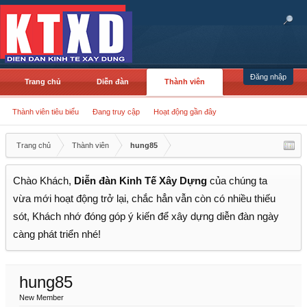
Đăng nhập
Trang chủ
Diễn đàn
Thành viên
Thành viên tiêu biểu
Đang truy cập
Hoạt động gần đây
Trang chủ
Thành viên
hung85
Chào Khách,
Diễn đàn Kinh Tế Xây Dựng
của chúng ta
vừa mới hoạt động trở lại, chắc hẳn vẫn còn có nhiều thiếu
sót, Khách nhớ đóng góp ý kiến để xây dựng diễn đàn ngày
càng phát triển nhé!
hung85
New Member