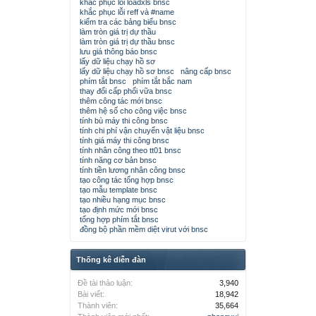
khắc phục lỗi loadxls bnsc
khắc phục lỗi reff và #name
kiểm tra các bảng biểu bnsc
làm tròn giá trị dự thầu
làm tròn giá trị dự thầu bnsc
lưu giá thông báo bnsc
lấy dữ liệu chạy hồ sơ
lấy dữ liệu chạy hồ sơ bnsc
nâng cấp bnsc
phím tắt bnsc
phím tắt bắc nam
thay đổi cấp phối vữa bnsc
thêm công tác mới bnsc
thêm hệ số cho công việc bnsc
tính bù máy thi công bnsc
tính chi phí vận chuyển vật liệu bnsc
tính giá máy thi công bnsc
tính nhân công theo tt01 bnsc
tính năng cơ bản bnsc
tính tiền lương nhân công bnsc
tạo công tác tổng hợp bnsc
tạo mẫu template bnsc
tạo nhiều hạng mục bnsc
tạo định mức mới bnsc
tổng hợp phím tắt bnsc
đồng bộ phần mềm diệt virut với bnsc
Thống kê diễn đàn
Đề tài thảo luận:
3,940
Bài viết:
18,942
Thành viên:
35,664