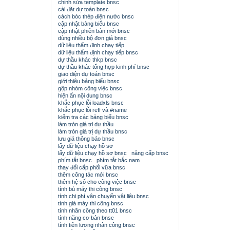
chỉnh sửa template bnsc
cài đặt dự toán bnsc
cách bóc thép điện nước bnsc
cập nhật bảng biểu bnsc
cập nhật phiên bản mới bnsc
dùng nhiều bộ đơn giá bnsc
dữ liệu thẩm định chạy tiếp
dữ liệu thẩm định chạy tiếp bnsc
dự thầu khác thkp bnsc
dự thầu khác tổng hợp kinh phí bnsc
giao diện dự toán bnsc
giới thiệu bảng biểu bnsc
gộp nhóm công việc bnsc
hiện ẩn nội dung bnsc
khắc phục lỗi loadxls bnsc
khắc phục lỗi reff và #name
kiểm tra các bảng biểu bnsc
làm tròn giá trị dự thầu
làm tròn giá trị dự thầu bnsc
lưu giá thông báo bnsc
lấy dữ liệu chạy hồ sơ
lấy dữ liệu chạy hồ sơ bnsc
nâng cấp bnsc
phím tắt bnsc
phím tắt bắc nam
thay đổi cấp phối vữa bnsc
thêm công tác mới bnsc
thêm hệ số cho công việc bnsc
tính bù máy thi công bnsc
tính chi phí vận chuyển vật liệu bnsc
tính giá máy thi công bnsc
tính nhân công theo tt01 bnsc
tính năng cơ bản bnsc
tính tiền lương nhân công bnsc