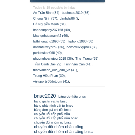
Today is 19 people's birthday.
An Trần Bình (34)
,
baohotbc2019 (36)
,
Chung Ninh (37)
,
danhdai86 ()
,
Hà Nguyễn Mạnh (31)
,
hsccompany237168 (40)
,
khangnhubanam42 (46)
,
laithihongthu1993 (33)
,
lvphong1988 (38)
,
noithatluxxypro2 (36)
,
noithatluxxypro3 (36)
,
perkinskarl068 (40)
,
phuonghoangtour2018 (36)
,
Thu_Trang (33)
,
Trần Cảnh Đại (29)
,
Trinh Van Can (41)
,
trinhvancan_cuc_edu_vn (41)
,
Trung Hiếu Phan (30)
,
vietsports88dotcom (41)
,
bnsc2020
bảng dự thầu bnsc
bảng giá trị vật tư bnsc
bảng phân tích vật tư bnsc
bảng đơn giá chi tiết bnsc
chuyển đổi cấp phối vữa
chuyển đổi cấp phối vữa bnsc
chuyển đổi nhóm nc bnsc
chuyển đổi nhóm nhân công
chuyển đổi nhóm nhân công bnsc