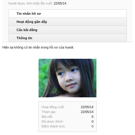
huedt được nhìn thấy lần cuối:
22/05/14
Tin nhắn hồ sơ
Hoạt động gần đây
Các bài đăng
Thông tin
Hiện tại không có tin nhắn trong hồ sơ của huedt.
Hoạt động cuối:
22/05/14
Tham gia:
22/05/14
Bài viết:
0
Đã được thích:
0
Điểm thành tích:
0