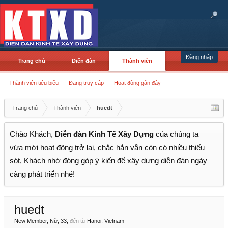
Đăng nhập
Trang chủ
Diễn đàn
Thành viên
Thành viên tiêu biểu
Đang truy cập
Hoạt động gần đây
Trang chủ
Thành viên
huedt
Chào Khách,
Diễn đàn Kinh Tế Xây Dựng
của chúng ta
vừa mới hoạt động trở lại, chắc hẳn vẫn còn có nhiều thiếu
sót, Khách nhớ đóng góp ý kiến để xây dựng diễn đàn ngày
càng phát triển nhé!
huedt
New Member
, Nữ, 33,
đến từ
Hanoi, Vietnam