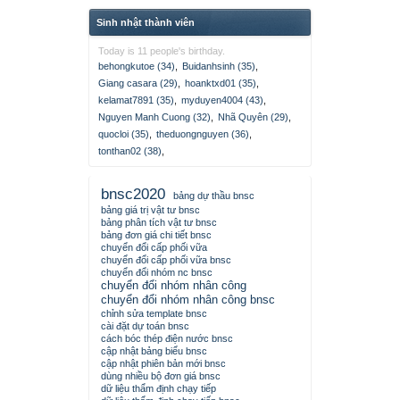
Sinh nhật thành viên
Today is 11 people's birthday.
behongkutoe (34)
,
Buidanhsinh (35)
,
Giang casara (29)
,
hoanktxd01 (35)
,
kelamat7891 (35)
,
myduyen4004 (43)
,
Nguyen Manh Cuong (32)
,
Nhã Quyên (29)
,
quocloi (35)
,
theduongnguyen (36)
,
tonthan02 (38)
,
bnsc2020
bảng dự thầu bnsc
bảng giá trị vật tư bnsc
bảng phân tích vật tư bnsc
bảng đơn giá chi tiết bnsc
chuyển đổi cấp phối vữa
chuyển đổi cấp phối vữa bnsc
chuyển đổi nhóm nc bnsc
chuyển đổi nhóm nhân công
chuyển đổi nhóm nhân công bnsc
chỉnh sửa template bnsc
cài đặt dự toán bnsc
cách bóc thép điện nước bnsc
cập nhật bảng biểu bnsc
cập nhật phiên bản mới bnsc
dùng nhiều bộ đơn giá bnsc
dữ liệu thẩm định chạy tiếp