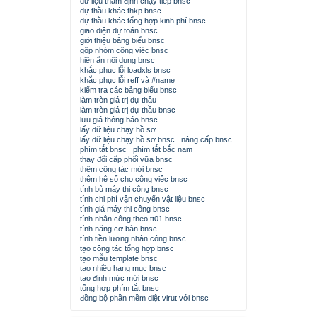
dữ liệu thẩm định chạy tiếp bnsc
dự thầu khác thkp bnsc
dự thầu khác tổng hợp kinh phí bnsc
giao diện dự toán bnsc
giới thiệu bảng biểu bnsc
gộp nhóm công việc bnsc
hiện ẩn nội dung bnsc
khắc phục lỗi loadxls bnsc
khắc phục lỗi reff và #name
kiểm tra các bảng biểu bnsc
làm tròn giá trị dự thầu
làm tròn giá trị dự thầu bnsc
lưu giá thông báo bnsc
lấy dữ liệu chạy hồ sơ
lấy dữ liệu chạy hồ sơ bnsc
nâng cấp bnsc
phím tắt bnsc
phím tắt bắc nam
thay đổi cấp phối vữa bnsc
thêm công tác mới bnsc
thêm hệ số cho công việc bnsc
tính bù máy thi công bnsc
tính chi phí vận chuyển vật liệu bnsc
tính giá máy thi công bnsc
tính nhân công theo tt01 bnsc
tính năng cơ bản bnsc
tính tiền lương nhân công bnsc
tạo công tác tổng hợp bnsc
tạo mẫu template bnsc
tạo nhiều hạng mục bnsc
tạo định mức mới bnsc
tổng hợp phím tắt bnsc
đồng bộ phần mềm diệt virut với bnsc