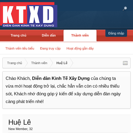
Đăng nhập
Trang chủ
Diễn đàn
Thành viên
Thành viên tiêu biểu
Đang truy cập
Hoạt động gần đây
Trang chủ
Thành viên
Huệ Lê
Chào Khách,
Diễn đàn Kinh Tế Xây Dựng
của chúng ta
vừa mới hoạt động trở lại, chắc hẳn vẫn còn có nhiều thiếu
sót, Khách nhớ đóng góp ý kiến để xây dựng diễn đàn ngày
càng phát triển nhé!
Huệ Lê
New Member
, 32