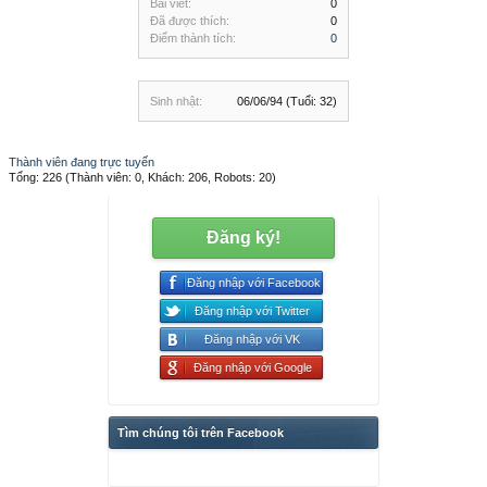
Bài viết:
0
Đã được thích:
0
Điểm thành tích:
0
Sinh nhật:
06/06/94
(Tuổi: 32)
Thành viên đang trực tuyến
Tổng: 226 (Thành viên: 0, Khách: 206, Robots: 20)
Đăng ký!
Đăng nhập với Facebook
Đăng nhập với Twitter
Đăng nhập với VK
Đăng nhập với Google
Tìm chúng tôi trên Facebook