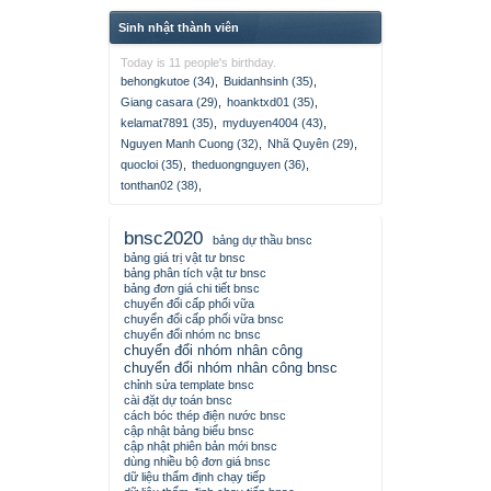
Sinh nhật thành viên
Today is 11 people's birthday.
behongkutoe (34)
,
Buidanhsinh (35)
,
Giang casara (29)
,
hoanktxd01 (35)
,
kelamat7891 (35)
,
myduyen4004 (43)
,
Nguyen Manh Cuong (32)
,
Nhã Quyên (29)
,
quocloi (35)
,
theduongnguyen (36)
,
tonthan02 (38)
,
bnsc2020
bảng dự thầu bnsc
bảng giá trị vật tư bnsc
bảng phân tích vật tư bnsc
bảng đơn giá chi tiết bnsc
chuyển đổi cấp phối vữa
chuyển đổi cấp phối vữa bnsc
chuyển đổi nhóm nc bnsc
chuyển đổi nhóm nhân công
chuyển đổi nhóm nhân công bnsc
chỉnh sửa template bnsc
cài đặt dự toán bnsc
cách bóc thép điện nước bnsc
cập nhật bảng biểu bnsc
cập nhật phiên bản mới bnsc
dùng nhiều bộ đơn giá bnsc
dữ liệu thẩm định chạy tiếp