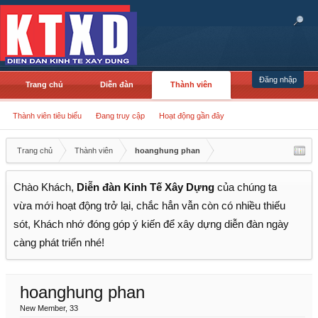
Đăng nhập
Trang chủ
Diễn đàn
Thành viên
Thành viên tiêu biểu
Đang truy cập
Hoạt động gần đây
Trang chủ
Thành viên
hoanghung phan
Chào Khách,
Diễn đàn Kinh Tế Xây Dựng
của chúng ta
vừa mới hoạt động trở lại, chắc hẳn vẫn còn có nhiều thiếu
sót, Khách nhớ đóng góp ý kiến để xây dựng diễn đàn ngày
càng phát triển nhé!
hoanghung phan
New Member
, 33