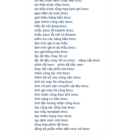
dữ liệu thẩm định chạy tiếp bnsc
dự thầu khác thkp bnsc
dự thầu khác tổng hợp kinh phí bnsc
giao diện dự toán bnsc
giới thiệu bảng biểu bnsc
gộp nhóm công việc bnsc
hiện ẩn nội dung bnsc
khắc phục lỗi loadxls bnsc
khắc phục lỗi reff và #name
kiểm tra các bảng biểu bnsc
làm tròn giá trị dự thầu
làm tròn giá trị dự thầu bnsc
lưu giá thông báo bnsc
lấy dữ liệu chạy hồ sơ
lấy dữ liệu chạy hồ sơ bnsc
nâng cấp bnsc
phím tắt bnsc
phím tắt bắc nam
thay đổi cấp phối vữa bnsc
thêm công tác mới bnsc
thêm hệ số cho công việc bnsc
tính bù máy thi công bnsc
tính chi phí vận chuyển vật liệu bnsc
tính giá máy thi công bnsc
tính nhân công theo tt01 bnsc
tính năng cơ bản bnsc
tính tiền lương nhân công bnsc
tạo công tác tổng hợp bnsc
tạo mẫu template bnsc
tạo nhiều hạng mục bnsc
tạo định mức mới bnsc
tổng hợp phím tắt bnsc
đồng bộ phần mềm diệt virut với bnsc