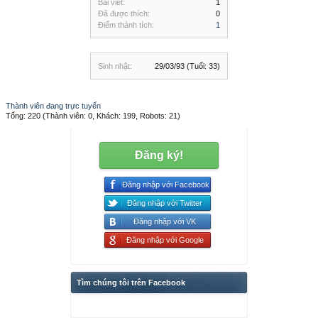
Bài viết:
1
Đã được thích:
0
Điểm thành tích:
1
Sinh nhật:
29/03/93
(Tuổi: 33)
Thành viên đang trực tuyến
Tổng: 220 (Thành viên: 0, Khách: 199, Robots: 21)
Đăng ký!
Đăng nhập với Facebook
Đăng nhập với Twitter
Đăng nhập với VK
Đăng nhập với Google
Tìm chúng tôi trên Facebook