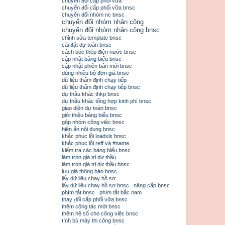
chuyển đổi cấp phối vữa
chuyển đổi cấp phối vữa bnsc
chuyển đổi nhóm nc bnsc
chuyển đổi nhóm nhân công
chuyển đổi nhóm nhân công bnsc
chỉnh sửa template bnsc
cài đặt dự toán bnsc
cách bóc thép điện nước bnsc
cập nhật bảng biểu bnsc
cập nhật phiên bản mới bnsc
dùng nhiều bộ đơn giá bnsc
dữ liệu thẩm định chạy tiếp
dữ liệu thẩm định chạy tiếp bnsc
dự thầu khác thkp bnsc
dự thầu khác tổng hợp kinh phí bnsc
giao diện dự toán bnsc
giới thiệu bảng biểu bnsc
gộp nhóm công việc bnsc
hiện ẩn nội dung bnsc
khắc phục lỗi loadxls bnsc
khắc phục lỗi reff và #name
kiểm tra các bảng biểu bnsc
làm tròn giá trị dự thầu
làm tròn giá trị dự thầu bnsc
lưu giá thông báo bnsc
lấy dữ liệu chạy hồ sơ
lấy dữ liệu chạy hồ sơ bnsc
nâng cấp bnsc
phím tắt bnsc
phím tắt bắc nam
thay đổi cấp phối vữa bnsc
thêm công tác mới bnsc
thêm hệ số cho công việc bnsc
tính bù máy thi công bnsc