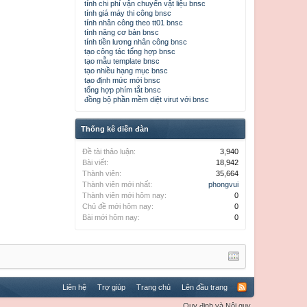
tính chi phí vận chuyển vật liệu bnsc
tính giá máy thi công bnsc
tính nhân công theo tt01 bnsc
tính năng cơ bản bnsc
tính tiền lương nhân công bnsc
tạo công tác tổng hợp bnsc
tạo mẫu template bnsc
tạo nhiều hạng mục bnsc
tạo định mức mới bnsc
tổng hợp phím tắt bnsc
đồng bộ phần mềm diệt virut với bnsc
Thống kê diễn đàn
Đề tài thảo luận:
3,940
Bài viết:
18,942
Thành viên:
35,664
Thành viên mới nhất:
phongvui
Thành viên mới hôm nay:
0
Chủ đề mới hôm nay:
0
Bài mới hôm nay:
0
Liên hệ
Trợ giúp
Trang chủ
Lên đầu trang
Quy định và Nội quy