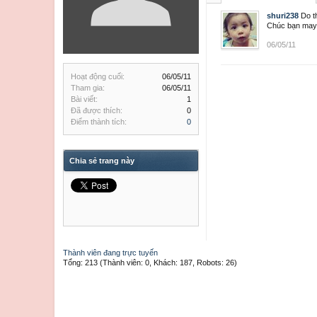
shuri238
Do t
Chúc bạn may
06/05/11
Hoạt động cuối:
06/05/11
Tham gia:
06/05/11
Bài viết:
1
Đã được thích:
0
Điểm thành tích:
0
Chia sẻ trang này
Thành viên đang trực tuyến
Tổng: 213 (Thành viên: 0, Khách: 187, Robots: 26)