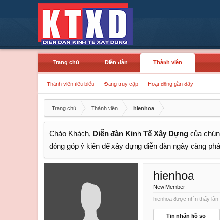
Trang chủ
Diễn đàn
Thành viên
Thành viên tiêu biểu
Đang truy cập
Hoạt động gần đây
Trang chủ
Thành viên
hienhoa
Chào Khách,
Diễn đàn Kinh Tế Xây Dựng
của chúng
đóng góp ý kiến để xây dựng diễn đàn ngày càng phát
hienhoa
New Member
hienhoa được nhìn thấy lần 
Tin nhắn hồ sơ