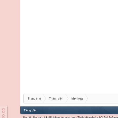
Trang chủ
Thành viên
hienhoa
Tiếng Việt
Liên hệ diễn đàn:
info@kinhtexaydung.net
-
Thiết kế website
bởi
BN Softwa