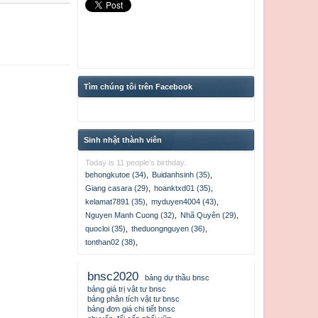
Tìm chúng tôi trên Facebook
Sinh nhật thành viên
Today is 11 people's birthday.
behongkutoe (34)
,
Buidanhsinh (35)
,
Giang casara (29)
,
hoanktxd01 (35)
,
kelamat7891 (35)
,
myduyen4004 (43)
,
Nguyen Manh Cuong (32)
,
Nhã Quyên (29)
,
quocloi (35)
,
theduongnguyen (36)
,
tonthan02 (38)
,
bnsc2020
bảng dự thầu bnsc
bảng giá trị vật tư bnsc
bảng phân tích vật tư bnsc
bảng đơn giá chi tiết bnsc