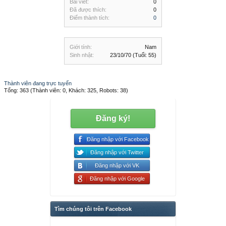
Bài viết:
0
Đã được thích:
0
Điểm thành tích:
0
Giới tính:
Nam
Sinh nhật:
23/10/70
(Tuổi: 55)
Thành viên đang trực tuyến
Tổng: 363 (Thành viên: 0, Khách: 325, Robots: 38)
Đăng ký!
Đăng nhập với Facebook
Đăng nhập với Twitter
Đăng nhập với VK
Đăng nhập với Google
Tìm chúng tôi trên Facebook