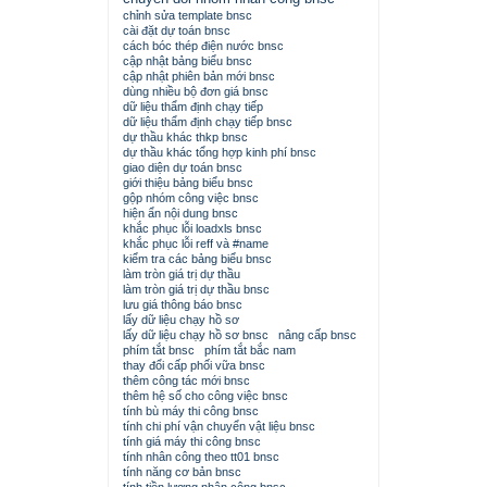
chỉnh sửa template bnsc
cài đặt dự toán bnsc
cách bóc thép điện nước bnsc
cập nhật bảng biểu bnsc
cập nhật phiên bản mới bnsc
dùng nhiều bộ đơn giá bnsc
dữ liệu thẩm định chạy tiếp
dữ liệu thẩm định chạy tiếp bnsc
dự thầu khác thkp bnsc
dự thầu khác tổng hợp kinh phí bnsc
giao diện dự toán bnsc
giới thiệu bảng biểu bnsc
gộp nhóm công việc bnsc
hiện ẩn nội dung bnsc
khắc phục lỗi loadxls bnsc
khắc phục lỗi reff và #name
kiểm tra các bảng biểu bnsc
làm tròn giá trị dự thầu
làm tròn giá trị dự thầu bnsc
lưu giá thông báo bnsc
lấy dữ liệu chạy hồ sơ
lấy dữ liệu chạy hồ sơ bnsc
nâng cấp bnsc
phím tắt bnsc
phím tắt bắc nam
thay đổi cấp phối vữa bnsc
thêm công tác mới bnsc
thêm hệ số cho công việc bnsc
tính bù máy thi công bnsc
tính chi phí vận chuyển vật liệu bnsc
tính giá máy thi công bnsc
tính nhân công theo tt01 bnsc
tính năng cơ bản bnsc