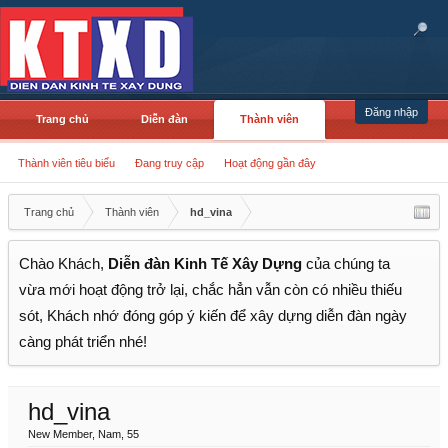
Đăng nhập
Trang chủ
Diễn đàn
Thành viên
Thành viên tiêu biểu
Đang truy cập
Hoạt động gần đây
Trang chủ
Thành viên
hd_vina
Chào Khách,
Diễn đàn Kinh Tế Xây Dựng
của chúng ta
vừa mới hoạt động trở lại, chắc hẳn vẫn còn có nhiều thiếu
sót, Khách nhớ đóng góp ý kiến để xây dựng diễn đàn ngày
càng phát triển nhé!
hd_vina
New Member
, Nam, 55