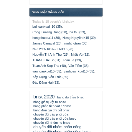
Sinh nhật thành viên
Today is 18 people's birthday.
buihoanktxd_10 (35)
,
Công Trường Đặng (30)
,
ha thu (33)
,
hongphuoca11 (36)
,
Hưng Nguyễn K15 (30)
,
James Canaval (28)
,
minhthotran (30)
,
NGUYEN KHAC TRIEU (28)
,
Nguyễn Thị Anh Thư (29)
,
Nhật Vũ (32)
,
THÀNH ĐẠT 2 (31)
,
Toan Le (33)
,
Tuan Anh Đep Trai (40)
,
Văn Tiềm (33)
,
vanhoanktxd10 (35)
,
vanhoan_ktxd10 (35)
,
Xây Dựng Kiến Trúc (39)
,
Đào Đăng Hải (33)
,
bnsc2020
bảng dự thầu bnsc
bảng giá trị vật tư bnsc
bảng phân tích vật tư bnsc
bảng đơn giá chi tiết bnsc
chuyển đổi cấp phối vữa
chuyển đổi cấp phối vữa bnsc
chuyển đổi nhóm nc bnsc
chuyển đổi nhóm nhân công
chuyển đổi nhóm nhân công bnsc