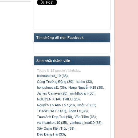
Tìm chúng tôi trên Facebook
Sinh nhật thành viên
Today is 18 people's birthday.
buihoanktxd_10 (35)
,
Công Trường Đặng (30)
,
ha thu (33)
,
hongphuoca11 (36)
,
Hưng Nguyễn K15 (30)
,
James Canaval (28)
,
minhthotran (30)
,
NGUYEN KHAC TRIEU (28)
,
Nguyễn Thị Anh Thư (29)
,
Nhật Vũ (32)
,
THÀNH ĐẠT 2 (31)
,
Toan Le (33)
,
Tuan Anh Đep Trai (40)
,
Văn Tiềm (33)
,
vanhoanktxd10 (35)
,
vanhoan_ktxd10 (35)
,
Xây Dựng Kiến Trúc (39)
,
Đào Đăng Hải (33)
,