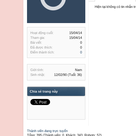
Hiện tại không có tin nhắn 
Hoạt động cuối:
15/04/14
Tham gia:
15/04/14
Bài viết:
0
Đã được thích:
0
Điểm thành tích:
0
Giới tính:
Nam
Sinh nhật:
12/02/90
(Tuổi: 36)
Chia sẻ trang này
Thành viên đang trực tuyến
Tổng: 395 (Thành viên: 0, Khách: 343, Robots: 52)