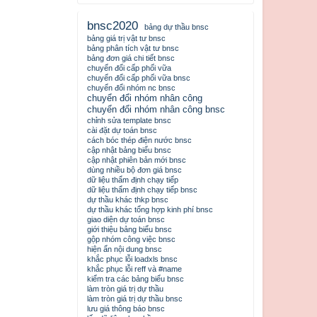
bnsc2020
bảng dự thầu bnsc
bảng giá trị vật tư bnsc
bảng phân tích vật tư bnsc
bảng đơn giá chi tiết bnsc
chuyển đổi cấp phối vữa
chuyển đổi cấp phối vữa bnsc
chuyển đổi nhóm nc bnsc
chuyển đổi nhóm nhân công
chuyển đổi nhóm nhân công bnsc
chỉnh sửa template bnsc
cài đặt dự toán bnsc
cách bóc thép điện nước bnsc
cập nhật bảng biểu bnsc
cập nhật phiên bản mới bnsc
dùng nhiều bộ đơn giá bnsc
dữ liệu thẩm định chạy tiếp
dữ liệu thẩm định chạy tiếp bnsc
dự thầu khác thkp bnsc
dự thầu khác tổng hợp kinh phí bnsc
giao diện dự toán bnsc
giới thiệu bảng biểu bnsc
gộp nhóm công việc bnsc
hiện ẩn nội dung bnsc
khắc phục lỗi loadxls bnsc
khắc phục lỗi reff và #name
kiểm tra các bảng biểu bnsc
làm tròn giá trị dự thầu
làm tròn giá trị dự thầu bnsc
lưu giá thông báo bnsc