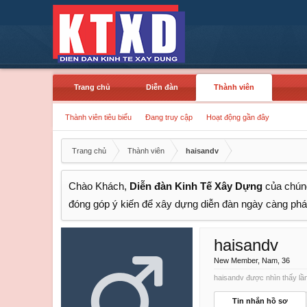
Trang chủ
Diễn đàn
Thành viên
Thành viên tiêu biểu
Đang truy cập
Hoạt động gần đây
Trang chủ
Thành viên
haisandv
Chào Khách,
Diễn đàn Kinh Tế Xây Dựng
của chúng
đóng góp ý kiến để xây dựng diễn đàn ngày càng phát
haisandv
New Member
, Nam, 36
haisandv được nhìn thấy lần
Tin nhắn hồ sơ