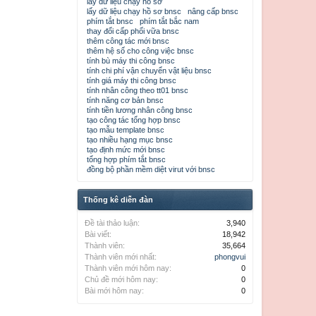
lấy dữ liệu chạy hồ sơ
lấy dữ liệu chạy hồ sơ bnsc
nâng cấp bnsc
phím tắt bnsc
phím tắt bắc nam
thay đổi cấp phối vữa bnsc
thêm công tác mới bnsc
thêm hệ số cho công việc bnsc
tính bù máy thi công bnsc
tính chi phí vận chuyển vật liệu bnsc
tính giá máy thi công bnsc
tính nhân công theo tt01 bnsc
tính năng cơ bản bnsc
tính tiền lương nhân công bnsc
tạo công tác tổng hợp bnsc
tạo mẫu template bnsc
tạo nhiều hạng mục bnsc
tạo định mức mới bnsc
tổng hợp phím tắt bnsc
đồng bộ phần mềm diệt virut với bnsc
Thống kê diễn đàn
Đề tài thảo luận:
3,940
Bài viết:
18,942
Thành viên:
35,664
Thành viên mới nhất:
phongvui
Thành viên mới hôm nay:
0
Chủ đề mới hôm nay:
0
Bài mới hôm nay:
0