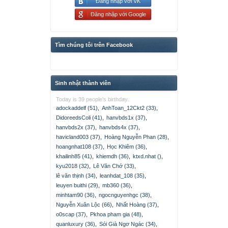
Đăng nhập với VK
Đăng nhập với Google
Tìm chúng tôi trên Facebook
Sinh nhật thành viên
Today is 39 people's birthday.
adockaddelf (51)
,
AnhToan_12Ckt2 (33)
,
DidoreedsColi (41)
,
hanvbds1x (37)
,
hanvbds2x (37)
,
hanvbds4x (37)
,
havicland003 (37)
,
Hoàng Nguyễn Phan (28)
,
hoangnhat108 (37)
,
Học Khiêm (36)
,
khailinh85 (41)
,
khiemdh (36)
,
ktxd.nhat ()
,
kyu2018 (32)
,
Lê Văn Chớ (33)
,
lê văn thịnh (34)
,
leanhdat_108 (35)
,
leuyen buithi (29)
,
mb360 (36)
,
minhtam90 (36)
,
ngocnguyenhgc (38)
,
Nguyễn Xuân Lộc (66)
,
Nhất Hoàng (37)
,
o0scap (37)
,
Pkhoa pham gia (48)
,
quanluxury (36)
,
Sói Già Ngơ Ngác (34)
,