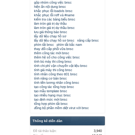
gộp nhóm công việc bnsc
hiện ẩn nội dung bnsc
khắc phục lỗi loadxls bnsc
khắc phục lỗi reff và #name
kiểm tra các bảng biểu bnsc
làm tròn giá trị dự thầu
làm tròn giá trị dự thầu bnsc
lưu giá thông báo bnsc
lấy dữ liệu chạy hồ sơ
lấy dữ liệu chạy hồ sơ bnsc
nâng cấp bnsc
phím tắt bnsc
phím tắt bắc nam
thay đổi cấp phối vữa bnsc
thêm công tác mới bnsc
thêm hệ số cho công việc bnsc
tính bù máy thi công bnsc
tính chi phí vận chuyển vật liệu bnsc
tính giá máy thi công bnsc
tính nhân công theo tt01 bnsc
tính năng cơ bản bnsc
tính tiền lương nhân công bnsc
tạo công tác tổng hợp bnsc
tạo mẫu template bnsc
tạo nhiều hạng mục bnsc
tạo định mức mới bnsc
tổng hợp phím tắt bnsc
đồng bộ phần mềm diệt virut với bnsc
Thống kê diễn đàn
Đề tài thảo luận:
3,940