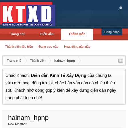
Đăng nhập
Trang chủ
Diễn đàn
Thành viên
Thành viên tiêu biểu
Đang truy cập
Hoạt động gần đây
Trang chủ
Thành viên
hainam_hpnp
Chào Khách,
Diễn đàn Kinh Tế Xây Dựng
của chúng ta
vừa mới hoạt động trở lại, chắc hẳn vẫn còn có nhiều thiếu
sót, Khách nhớ đóng góp ý kiến để xây dựng diễn đàn ngày
càng phát triển nhé!
hainam_hpnp
New Member