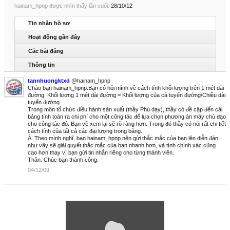
hainam_hpnp được nhìn thấy lần cuối:
28/10/12
Tin nhắn hồ sơ
Hoạt động gần đây
Các bài đăng
Thông tin
tannhuongktxd
@hainam_hpnp
Chào bạn hainam_hpnp.Bạn có hỏi mình về cách tính khối lượng trên 1 mét dài
đường. Khối lượng 1 mét dài đường = Khối lượng của cả tuyến đường/Chiều dài
tuyến đường.
Trong môn tổ chức điều hành sản xuất (thầy Phú dạy), thầy có đề cập đến cái
bảng tính toán ra chi phí cho một công tác để lựa chọn phương án máy chủ đạo
cho công tác đó. Bạn về xem lại sẽ rõ ràng hơn. Trong đó thầy có nói rất chi tiết
cách tính của tất cả các đại lượng trong bảng.
À. Theo mình nghĩ, bạn hainam_hpnp nên gửi thắc mắc của bạn lên diễn đàn,
như vậy sẽ giải quyết thắc mắc của bạn nhanh hơn, và tính chính xác cũng
cao hơn thay vì bạn gửi tin nhắn riêng cho từng thành viên.
Thân. Chúc bạn thành công.
04/12/09