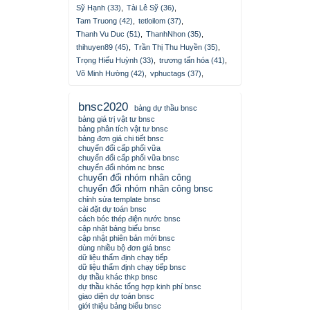
Sỹ Hạnh (33)
,
Tài Lê Sỹ (36)
,
Tam Truong (42)
,
tetloilom (37)
,
Thanh Vu Duc (51)
,
ThanhNhon (35)
,
thihuyen89 (45)
,
Trần Thị Thu Huyền (35)
,
Trọng Hiếu Huỳnh (33)
,
trương tấn hóa (41)
,
Võ Minh Hường (42)
,
vphuctags (37)
,
bnsc2020
bảng dự thầu bnsc
bảng giá trị vật tư bnsc
bảng phân tích vật tư bnsc
bảng đơn giá chi tiết bnsc
chuyển đổi cấp phối vữa
chuyển đổi cấp phối vữa bnsc
chuyển đổi nhóm nc bnsc
chuyển đổi nhóm nhân công
chuyển đổi nhóm nhân công bnsc
chỉnh sửa template bnsc
cài đặt dự toán bnsc
cách bóc thép điện nước bnsc
cập nhật bảng biểu bnsc
cập nhật phiên bản mới bnsc
dùng nhiều bộ đơn giá bnsc
dữ liệu thẩm định chạy tiếp
dữ liệu thẩm định chạy tiếp bnsc
dự thầu khác thkp bnsc
dự thầu khác tổng hợp kinh phí bnsc
giao diện dự toán bnsc
giới thiệu bảng biểu bnsc