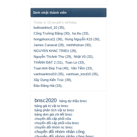
Sinh nhật thành viên
Today is 18 people's birthday.
buihoanktxd_10 (35)
,
Công Trường Đặng (30)
,
ha thu (33)
,
hongphuoca11 (36)
,
Hưng Nguyễn K15 (30)
,
James Canaval (28)
,
minhthotran (30)
,
NGUYEN KHAC TRIEU (28)
,
Nguyễn Thị Anh Thư (29)
,
Nhật Vũ (32)
,
THÀNH ĐẠT 2 (31)
,
Toan Le (33)
,
Tuan Anh Đep Trai (40)
,
Văn Tiềm (33)
,
vanhoanktxd10 (35)
,
vanhoan_ktxd10 (35)
,
Xây Dựng Kiến Trúc (39)
,
Đào Đăng Hải (33)
,
bnsc2020
bảng dự thầu bnsc
bảng giá trị vật tư bnsc
bảng phân tích vật tư bnsc
bảng đơn giá chi tiết bnsc
chuyển đổi cấp phối vữa
chuyển đổi cấp phối vữa bnsc
chuyển đổi nhóm nc bnsc
chuyển đổi nhóm nhân công
chuyển đổi nhóm nhân công bnsc