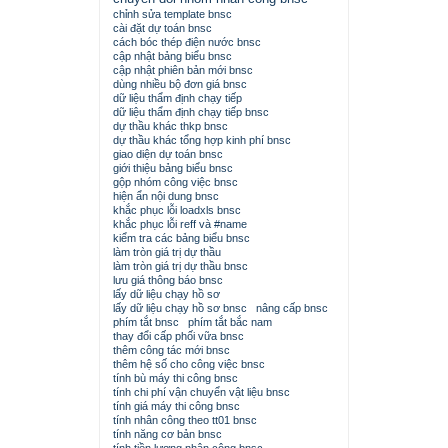
chỉnh sửa template bnsc
cài đặt dự toán bnsc
cách bóc thép điện nước bnsc
cập nhật bảng biểu bnsc
cập nhật phiên bản mới bnsc
dùng nhiều bộ đơn giá bnsc
dữ liệu thẩm định chạy tiếp
dữ liệu thẩm định chạy tiếp bnsc
dự thầu khác thkp bnsc
dự thầu khác tổng hợp kinh phí bnsc
giao diện dự toán bnsc
giới thiệu bảng biểu bnsc
gộp nhóm công việc bnsc
hiện ẩn nội dung bnsc
khắc phục lỗi loadxls bnsc
khắc phục lỗi reff và #name
kiểm tra các bảng biểu bnsc
làm tròn giá trị dự thầu
làm tròn giá trị dự thầu bnsc
lưu giá thông báo bnsc
lấy dữ liệu chạy hồ sơ
lấy dữ liệu chạy hồ sơ bnsc
nâng cấp bnsc
phím tắt bnsc
phím tắt bắc nam
thay đổi cấp phối vữa bnsc
thêm công tác mới bnsc
thêm hệ số cho công việc bnsc
tính bù máy thi công bnsc
tính chi phí vận chuyển vật liệu bnsc
tính giá máy thi công bnsc
tính nhân công theo tt01 bnsc
tính năng cơ bản bnsc