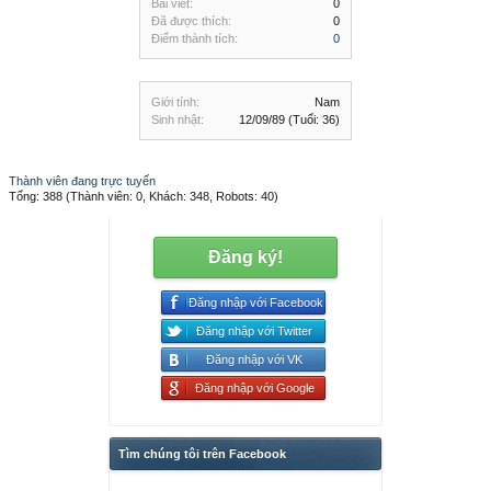
Bài viết:
0
Đã được thích:
0
Điểm thành tích:
0
Giới tính:
Nam
Sinh nhật:
12/09/89
(Tuổi: 36)
Thành viên đang trực tuyến
Tổng: 388 (Thành viên: 0, Khách: 348, Robots: 40)
Đăng ký!
Đăng nhập với Facebook
Đăng nhập với Twitter
Đăng nhập với VK
Đăng nhập với Google
Tìm chúng tôi trên Facebook