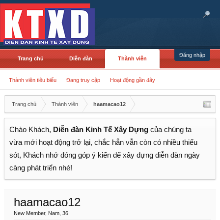
Đăng nhập
Trang chủ
Diễn đàn
Thành viên
Thành viên tiêu biểu
Đang truy cập
Hoạt động gần đây
Trang chủ
Thành viên
haamacao12
Chào Khách,
Diễn đàn Kinh Tế Xây Dựng
của chúng ta
vừa mới hoạt động trở lại, chắc hẳn vẫn còn có nhiều thiếu
sót, Khách nhớ đóng góp ý kiến để xây dựng diễn đàn ngày
càng phát triển nhé!
haamacao12
New Member
, Nam, 36