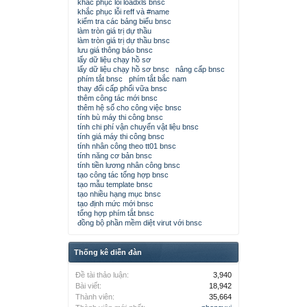
khắc phục lỗi loadxls bnsc
khắc phục lỗi reff và #name
kiểm tra các bảng biểu bnsc
làm tròn giá trị dự thầu
làm tròn giá trị dự thầu bnsc
lưu giá thông báo bnsc
lấy dữ liệu chạy hồ sơ
lấy dữ liệu chạy hồ sơ bnsc
nâng cấp bnsc
phím tắt bnsc
phím tắt bắc nam
thay đổi cấp phối vữa bnsc
thêm công tác mới bnsc
thêm hệ số cho công việc bnsc
tính bù máy thi công bnsc
tính chi phí vận chuyển vật liệu bnsc
tính giá máy thi công bnsc
tính nhân công theo tt01 bnsc
tính năng cơ bản bnsc
tính tiền lương nhân công bnsc
tạo công tác tổng hợp bnsc
tạo mẫu template bnsc
tạo nhiều hạng mục bnsc
tạo định mức mới bnsc
tổng hợp phím tắt bnsc
đồng bộ phần mềm diệt virut với bnsc
Thống kê diễn đàn
Đề tài thảo luận:
3,940
Bài viết:
18,942
Thành viên:
35,664