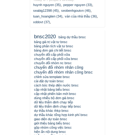
huynh nguyen (35)
,
pepper nguyen (33)
,
seabig12398 (45)
,
seobenhgoutvn (46)
,
tuan_hoangtien (34)
,
ván của nhà thầu (36)
,
xddovt (37)
,
bnsc2020
bảng dự thầu bnsc
bảng giá trị vật tư bnsc
bảng phân tích vật tư bnsc
bảng đơn giá chi tiết bnsc
chuyển đổi cấp phối vữa
chuyển đổi cấp phối vữa bnsc
chuyển đổi nhóm nc bnsc
chuyển đổi nhóm nhân công
chuyển đổi nhóm nhân công bnsc
chỉnh sửa template bnsc
cài đặt dự toán bnsc
cách bóc thép điện nước bnsc
cập nhật bảng biểu bnsc
cập nhật phiên bản mới bnsc
dùng nhiều bộ đơn giá bnsc
dữ liệu thẩm định chạy tiếp
dữ liệu thẩm định chạy tiếp bnsc
dự thầu khác thkp bnsc
dự thầu khác tổng hợp kinh phí bnsc
giao diện dự toán bnsc
giới thiệu bảng biểu bnsc
gộp nhóm công việc bnsc
hiện ẩn nội dung bnsc