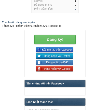
Bài viết:
1
Đã được thích:
0
Điểm thành tích:
0
Thành viên đang trực tuyến
Tổng: 324 (Thành viên: 0, Khách: 276, Robots: 48)
Đăng ký!
Đăng nhập với Facebook
Đăng nhập với Twitter
Đăng nhập với VK
Đăng nhập với Google
Tìm chúng tôi trên Facebook
Sinh nhật thành viên
Today is 7 people's birthday.