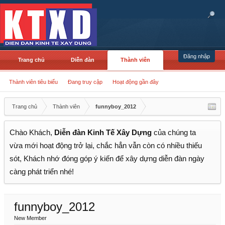
Đăng nhập
Trang chủ
Diễn đàn
Thành viên
Thành viên tiêu biểu
Đang truy cập
Hoạt động gần đây
Trang chủ
Thành viên
funnyboy_2012
Chào Khách,
Diễn đàn Kinh Tế Xây Dựng
của chúng ta
vừa mới hoạt động trở lại, chắc hẳn vẫn còn có nhiều thiếu
sót, Khách nhớ đóng góp ý kiến để xây dựng diễn đàn ngày
càng phát triển nhé!
funnyboy_2012
New Member