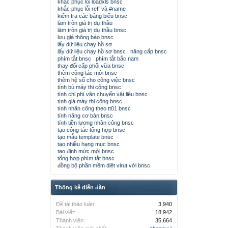
khắc phục lỗi loadxls bnsc
khắc phục lỗi reff và #name
kiểm tra các bảng biểu bnsc
làm tròn giá trị dự thầu
làm tròn giá trị dự thầu bnsc
lưu giá thông báo bnsc
lấy dữ liệu chạy hồ sơ
lấy dữ liệu chạy hồ sơ bnsc
nâng cấp bnsc
phím tắt bnsc
phím tắt bắc nam
thay đổi cấp phối vữa bnsc
thêm công tác mới bnsc
thêm hệ số cho công việc bnsc
tính bù máy thi công bnsc
tính chi phí vận chuyển vật liệu bnsc
tính giá máy thi công bnsc
tính nhân công theo tt01 bnsc
tính năng cơ bản bnsc
tính tiền lương nhân công bnsc
tạo công tác tổng hợp bnsc
tạo mẫu template bnsc
tạo nhiều hạng mục bnsc
tạo định mức mới bnsc
tổng hợp phím tắt bnsc
đồng bộ phần mềm diệt virut với bnsc
Thống kê diễn đàn
Đề tài thảo luận:
3,940
Bài viết:
18,942
Thành viên:
35,664