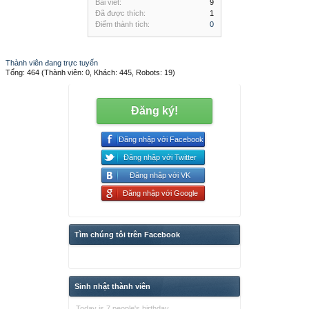
Bài viết:
9
Đã được thích:
1
Điểm thành tích:
0
Thành viên đang trực tuyến
Tổng: 464 (Thành viên: 0, Khách: 445, Robots: 19)
Đăng ký!
Đăng nhập với Facebook
Đăng nhập với Twitter
Đăng nhập với VK
Đăng nhập với Google
Tìm chúng tôi trên Facebook
Sinh nhật thành viên
Today is 7 people's birthday.