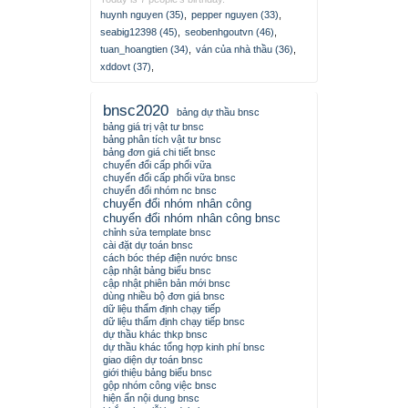
huynh nguyen (35)
,
pepper nguyen (33)
,
seabig12398 (45)
,
seobenhgoutvn (46)
,
tuan_hoangtien (34)
,
ván của nhà thầu (36)
,
xddovt (37)
,
bnsc2020
bảng dự thầu bnsc
bảng giá trị vật tư bnsc
bảng phân tích vật tư bnsc
bảng đơn giá chi tiết bnsc
chuyển đổi cấp phối vữa
chuyển đổi cấp phối vữa bnsc
chuyển đổi nhóm nc bnsc
chuyển đổi nhóm nhân công
chuyển đổi nhóm nhân công bnsc
chỉnh sửa template bnsc
cài đặt dự toán bnsc
cách bóc thép điện nước bnsc
cập nhật bảng biểu bnsc
cập nhật phiên bản mới bnsc
dùng nhiều bộ đơn giá bnsc
dữ liệu thẩm định chạy tiếp
dữ liệu thẩm định chạy tiếp bnsc
dự thầu khác thkp bnsc
dự thầu khác tổng hợp kinh phí bnsc
giao diện dự toán bnsc
giới thiệu bảng biểu bnsc
gộp nhóm công việc bnsc
hiện ẩn nội dung bnsc