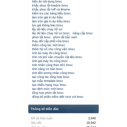
hiện ẩn nội dung bnsc
khắc phục lỗi loadxls bnsc
khắc phục lỗi reff và #name
kiểm tra các bảng biểu bnsc
làm tròn giá trị dự thầu
làm tròn giá trị dự thầu bnsc
lưu giá thông báo bnsc
lấy dữ liệu chạy hồ sơ
lấy dữ liệu chạy hồ sơ bnsc
nâng cấp bnsc
phím tắt bnsc
phím tắt bắc nam
thay đổi cấp phối vữa bnsc
thêm công tác mới bnsc
thêm hệ số cho công việc bnsc
tính bù máy thi công bnsc
tính chi phí vận chuyển vật liệu bnsc
tính giá máy thi công bnsc
tính nhân công theo tt01 bnsc
tính năng cơ bản bnsc
tính tiền lương nhân công bnsc
tạo công tác tổng hợp bnsc
tạo mẫu template bnsc
tạo nhiều hạng mục bnsc
tạo định mức mới bnsc
tổng hợp phím tắt bnsc
đồng bộ phần mềm diệt virut với bnsc
Thống kê diễn đàn
Đề tài thảo luận:
3,940
Bài viết:
18,942