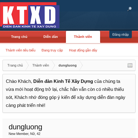
Đăng nhập
Trang chủ
Diễn đàn
Thành viên
Thành viên tiêu biểu
Đang truy cập
Hoạt động gần đây
Trang chủ
Thành viên
dungluong
Chào Khách,
Diễn đàn Kinh Tế Xây Dựng
của chúng ta
vừa mới hoạt động trở lại, chắc hẳn vẫn còn có nhiều thiếu
sót, Khách nhớ đóng góp ý kiến để xây dựng diễn đàn ngày
càng phát triển nhé!
dungluong
New Member
, Nữ, 42