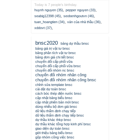
Today is 7 people's birthday.
huynh nguyen (35)
,
pepper nguyen (33)
,
seabig12398 (45)
,
seobenhgoutvn (46)
,
tuan_hoangtien (34)
,
ván của nhà thầu (36)
,
xddovt (37)
,
bnsc2020
bảng dự thầu bnsc
bảng giá trị vật tư bnsc
bảng phân tích vật tư bnsc
bảng đơn giá chi tiết bnsc
chuyển đổi cấp phối vữa
chuyển đổi cấp phối vữa bnsc
chuyển đổi nhóm nc bnsc
chuyển đổi nhóm nhân công
chuyển đổi nhóm nhân công bnsc
chỉnh sửa template bnsc
cài đặt dự toán bnsc
cách bóc thép điện nước bnsc
cập nhật bảng biểu bnsc
cập nhật phiên bản mới bnsc
dùng nhiều bộ đơn giá bnsc
dữ liệu thẩm định chạy tiếp
dữ liệu thẩm định chạy tiếp bnsc
dự thầu khác thkp bnsc
dự thầu khác tổng hợp kinh phí bnsc
giao diện dự toán bnsc
giới thiệu bảng biểu bnsc
gộp nhóm công việc bnsc