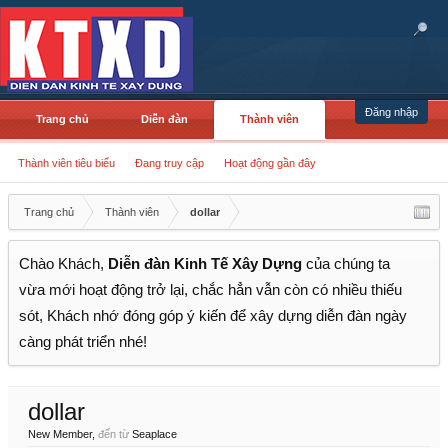
Đăng nhập
Trang chủ
Diễn đàn
Thành viên
Thành viên tiêu biểu
Đang truy cập
Hoạt động gần đây
Trang chủ
Thành viên
dollar
Chào Khách,
Diễn đàn Kinh Tế Xây Dựng
của chúng ta
vừa mới hoạt động trở lại, chắc hẳn vẫn còn có nhiều thiếu
sót, Khách nhớ đóng góp ý kiến để xây dựng diễn đàn ngày
càng phát triển nhé!
dollar
New Member
,
đến từ
Seaplace