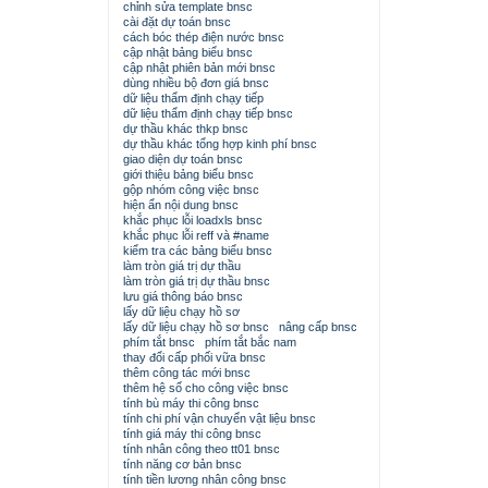
chỉnh sửa template bnsc
cài đặt dự toán bnsc
cách bóc thép điện nước bnsc
cập nhật bảng biểu bnsc
cập nhật phiên bản mới bnsc
dùng nhiều bộ đơn giá bnsc
dữ liệu thẩm định chạy tiếp
dữ liệu thẩm định chạy tiếp bnsc
dự thầu khác thkp bnsc
dự thầu khác tổng hợp kinh phí bnsc
giao diện dự toán bnsc
giới thiệu bảng biểu bnsc
gộp nhóm công việc bnsc
hiện ẩn nội dung bnsc
khắc phục lỗi loadxls bnsc
khắc phục lỗi reff và #name
kiểm tra các bảng biểu bnsc
làm tròn giá trị dự thầu
làm tròn giá trị dự thầu bnsc
lưu giá thông báo bnsc
lấy dữ liệu chạy hồ sơ
lấy dữ liệu chạy hồ sơ bnsc
nâng cấp bnsc
phím tắt bnsc
phím tắt bắc nam
thay đổi cấp phối vữa bnsc
thêm công tác mới bnsc
thêm hệ số cho công việc bnsc
tính bù máy thi công bnsc
tính chi phí vận chuyển vật liệu bnsc
tính giá máy thi công bnsc
tính nhân công theo tt01 bnsc
tính năng cơ bản bnsc
tính tiền lương nhân công bnsc