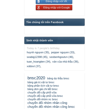
Đăng nhập với VK
Đăng nhập với Google
Tìm chúng tôi trên Facebook
Sinh nhật thành viên
Today is 7 people's birthday.
huynh nguyen (35)
,
pepper nguyen (33)
,
seabig12398 (45)
,
seobenhgoutvn (46)
,
tuan_hoangtien (34)
,
ván của nhà thầu (36)
,
xddovt (37)
,
bnsc2020
bảng dự thầu bnsc
bảng giá trị vật tư bnsc
bảng phân tích vật tư bnsc
bảng đơn giá chi tiết bnsc
chuyển đổi cấp phối vữa
chuyển đổi cấp phối vữa bnsc
chuyển đổi nhóm nc bnsc
chuyển đổi nhóm nhân công
chuyển đổi nhóm nhân công bnsc