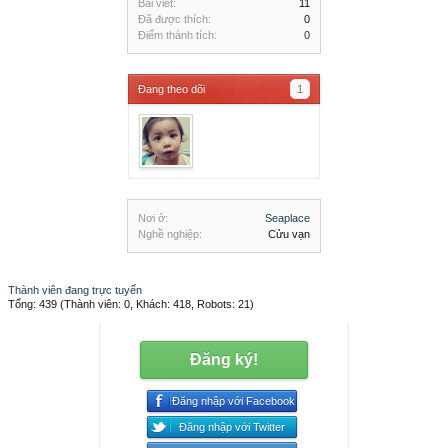
Bài viết:
11
Đã được thích:
0
Điểm thành tích:
0
Đang theo dõi
1
Nơi ở:
Seaplace
Nghề nghiệp:
Cửu vạn
Thành viên đang trực tuyến
Tổng: 439 (Thành viên: 0, Khách: 418, Robots: 21)
Đăng ký!
Đăng nhập với Facebook
Đăng nhập với Twitter