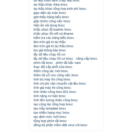
dữ liệu thẩm định chạy tiếp bnsc
dự thầu khác thkp bnsc
dự thầu khác tổng hợp kinh phí bnsc
giao diện dự toán bnsc
giới thiệu bảng biểu bnsc
gộp nhóm công việc bnsc
hiện ẩn nội dung bnsc
khắc phục lỗi loadxls bnsc
khắc phục lỗi reff và #name
kiểm tra các bảng biểu bnsc
làm tròn giá trị dự thầu
làm tròn giá trị dự thầu bnsc
lưu giá thông báo bnsc
lấy dữ liệu chạy hồ sơ
lấy dữ liệu chạy hồ sơ bnsc
nâng cấp bnsc
phím tắt bnsc
phím tắt bắc nam
thay đổi cấp phối vữa bnsc
thêm công tác mới bnsc
thêm hệ số cho công việc bnsc
tính bù máy thi công bnsc
tính chi phí vận chuyển vật liệu bnsc
tính giá máy thi công bnsc
tính nhân công theo tt01 bnsc
tính năng cơ bản bnsc
tính tiền lương nhân công bnsc
tạo công tác tổng hợp bnsc
tạo mẫu template bnsc
tạo nhiều hạng mục bnsc
tạo định mức mới bnsc
tổng hợp phím tắt bnsc
đồng bộ phần mềm diệt virut với bnsc