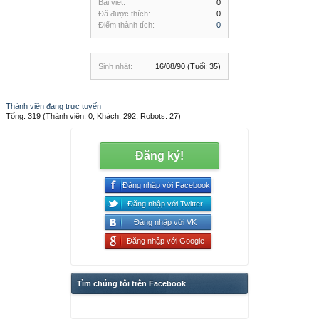
Bài viết:
0
Đã được thích:
0
Điểm thành tích:
0
Sinh nhật:
16/08/90
(Tuổi: 35)
Thành viên đang trực tuyến
Tổng: 319 (Thành viên: 0, Khách: 292, Robots: 27)
Đăng ký!
Đăng nhập với Facebook
Đăng nhập với Twitter
Đăng nhập với VK
Đăng nhập với Google
Tìm chúng tôi trên Facebook