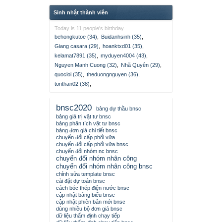
Sinh nhật thành viên
Today is 11 people's birthday.
behongkutoe (34)
,
Buidanhsinh (35)
,
Giang casara (29)
,
hoanktxd01 (35)
,
kelamat7891 (35)
,
myduyen4004 (43)
,
Nguyen Manh Cuong (32)
,
Nhã Quyên (29)
,
quocloi (35)
,
theduongnguyen (36)
,
tonthan02 (38)
,
bnsc2020
bảng dự thầu bnsc
bảng giá trị vật tư bnsc
bảng phân tích vật tư bnsc
bảng đơn giá chi tiết bnsc
chuyển đổi cấp phối vữa
chuyển đổi cấp phối vữa bnsc
chuyển đổi nhóm nc bnsc
chuyển đổi nhóm nhân công
chuyển đổi nhóm nhân công bnsc
chỉnh sửa template bnsc
cài đặt dự toán bnsc
cách bóc thép điện nước bnsc
cập nhật bảng biểu bnsc
cập nhật phiên bản mới bnsc
dùng nhiều bộ đơn giá bnsc
dữ liệu thẩm định chạy tiếp