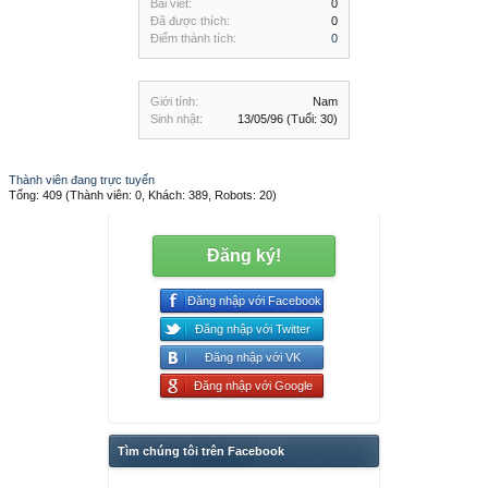
Bài viết:
0
Đã được thích:
0
Điểm thành tích:
0
Giới tính:
Nam
Sinh nhật:
13/05/96
(Tuổi: 30)
Thành viên đang trực tuyến
Tổng: 409 (Thành viên: 0, Khách: 389, Robots: 20)
Đăng ký!
Đăng nhập với Facebook
Đăng nhập với Twitter
Đăng nhập với VK
Đăng nhập với Google
Tìm chúng tôi trên Facebook