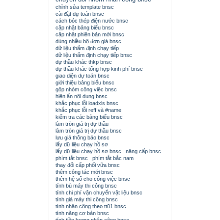
chỉnh sửa template bnsc
cài đặt dự toán bnsc
cách bóc thép điện nước bnsc
cập nhật bảng biểu bnsc
cập nhật phiên bản mới bnsc
dùng nhiều bộ đơn giá bnsc
dữ liệu thẩm định chạy tiếp
dữ liệu thẩm định chạy tiếp bnsc
dự thầu khác thkp bnsc
dự thầu khác tổng hợp kinh phí bnsc
giao diện dự toán bnsc
giới thiệu bảng biểu bnsc
gộp nhóm công việc bnsc
hiện ẩn nội dung bnsc
khắc phục lỗi loadxls bnsc
khắc phục lỗi reff và #name
kiểm tra các bảng biểu bnsc
làm tròn giá trị dự thầu
làm tròn giá trị dự thầu bnsc
lưu giá thông báo bnsc
lấy dữ liệu chạy hồ sơ
lấy dữ liệu chạy hồ sơ bnsc
nâng cấp bnsc
phím tắt bnsc
phím tắt bắc nam
thay đổi cấp phối vữa bnsc
thêm công tác mới bnsc
thêm hệ số cho công việc bnsc
tính bù máy thi công bnsc
tính chi phí vận chuyển vật liệu bnsc
tính giá máy thi công bnsc
tính nhân công theo tt01 bnsc
tính năng cơ bản bnsc