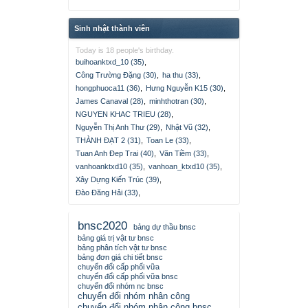
Sinh nhật thành viên
Today is 18 people's birthday.
buihoanktxd_10 (35)
,
Công Trường Đặng (30)
,
ha thu (33)
,
hongphuoca11 (36)
,
Hưng Nguyễn K15 (30)
,
James Canaval (28)
,
minhthotran (30)
,
NGUYEN KHAC TRIEU (28)
,
Nguyễn Thị Anh Thư (29)
,
Nhật Vũ (32)
,
THÀNH ĐẠT 2 (31)
,
Toan Le (33)
,
Tuan Anh Đep Trai (40)
,
Văn Tiềm (33)
,
vanhoanktxd10 (35)
,
vanhoan_ktxd10 (35)
,
Xây Dựng Kiến Trúc (39)
,
Đào Đăng Hải (33)
,
bnsc2020
bảng dự thầu bnsc
bảng giá trị vật tư bnsc
bảng phân tích vật tư bnsc
bảng đơn giá chi tiết bnsc
chuyển đổi cấp phối vữa
chuyển đổi cấp phối vữa bnsc
chuyển đổi nhóm nc bnsc
chuyển đổi nhóm nhân công
chuyển đổi nhóm nhân công bnsc