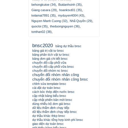
behongkutoe (34)
,
Buidanhsinh (35)
,
Giang casara (29)
,
hoanktxd01 (35)
,
kelamat7891 (35)
,
myduyen4004 (43)
,
Nguyen Manh Cuong (32)
,
Nhã Quyên (29)
,
quocloi (35)
,
theduongnguyen (36)
,
tonthan02 (38)
,
bnsc2020
bảng dự thầu bnsc
bảng giá trị vật tư bnsc
bảng phân tích vật tư bnsc
bảng đơn giá chi tiết bnsc
chuyển đổi cấp phối vữa
chuyển đổi cấp phối vữa bnsc
chuyển đổi nhóm nc bnsc
chuyển đổi nhóm nhân công
chuyển đổi nhóm nhân công bnsc
chỉnh sửa template bnsc
cài đặt dự toán bnsc
cách bóc thép điện nước bnsc
cập nhật bảng biểu bnsc
cập nhật phiên bản mới bnsc
dùng nhiều bộ đơn giá bnsc
dữ liệu thẩm định chạy tiếp
dữ liệu thẩm định chạy tiếp bnsc
dự thầu khác thkp bnsc
dự thầu khác tổng hợp kinh phí bnsc
giao diện dự toán bnsc
giới thiệu bảng biểu bnsc