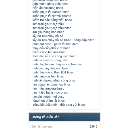
gộp nhóm công việc bnsc
hiện ẩn nội dung bnsc
khắc phục lỗi loadxls bnsc
khắc phục lỗi reff và #name
kiểm tra các bảng biểu bnsc
làm tròn giá trị dự thầu
làm tròn giá trị dự thầu bnsc
lưu giá thông báo bnsc
lấy dữ liệu chạy hồ sơ
lấy dữ liệu chạy hồ sơ bnsc
nâng cấp bnsc
phím tắt bnsc
phím tắt bắc nam
thay đổi cấp phối vữa bnsc
thêm công tác mới bnsc
thêm hệ số cho công việc bnsc
tính bù máy thi công bnsc
tính chi phí vận chuyển vật liệu bnsc
tính giá máy thi công bnsc
tính nhân công theo tt01 bnsc
tính năng cơ bản bnsc
tính tiền lương nhân công bnsc
tạo công tác tổng hợp bnsc
tạo mẫu template bnsc
tạo nhiều hạng mục bnsc
tạo định mức mới bnsc
tổng hợp phím tắt bnsc
đồng bộ phần mềm diệt virut với bnsc
Thống kê diễn đàn
Đề tài thảo luận:
3,940