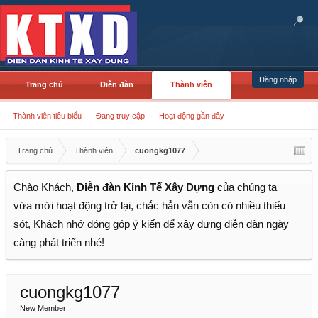
Đăng nhập
Trang chủ
Diễn đàn
Thành viên
Thành viên tiêu biểu
Đang truy cập
Hoạt động gần đây
Trang chủ
Thành viên
cuongkg1077
Chào Khách,
Diễn đàn Kinh Tế Xây Dựng
của chúng ta
vừa mới hoạt động trở lại, chắc hẳn vẫn còn có nhiều thiếu
sót, Khách nhớ đóng góp ý kiến để xây dựng diễn đàn ngày
càng phát triển nhé!
cuongkg1077
New Member