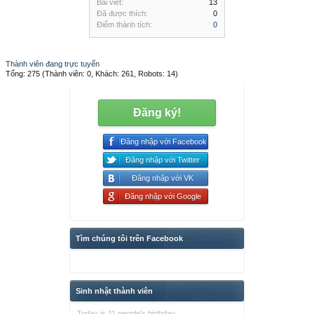
Bài viết:
13
Đã được thích:
0
Điểm thành tích:
0
Thành viên đang trực tuyến
Tổng: 275 (Thành viên: 0, Khách: 261, Robots: 14)
Đăng ký!
Đăng nhập với Facebook
Đăng nhập với Twitter
Đăng nhập với VK
Đăng nhập với Google
Tìm chúng tôi trên Facebook
Sinh nhật thành viên
Today is 11 people's birthday.