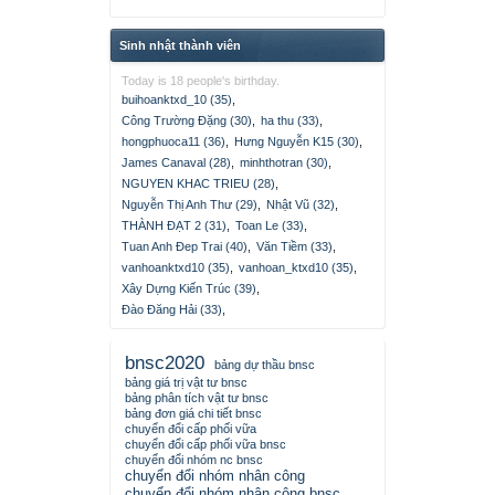
Sinh nhật thành viên
Today is 18 people's birthday.
buihoanktxd_10 (35)
,
Công Trường Đặng (30)
,
ha thu (33)
,
hongphuoca11 (36)
,
Hưng Nguyễn K15 (30)
,
James Canaval (28)
,
minhthotran (30)
,
NGUYEN KHAC TRIEU (28)
,
Nguyễn Thị Anh Thư (29)
,
Nhật Vũ (32)
,
THÀNH ĐẠT 2 (31)
,
Toan Le (33)
,
Tuan Anh Đep Trai (40)
,
Văn Tiềm (33)
,
vanhoanktxd10 (35)
,
vanhoan_ktxd10 (35)
,
Xây Dựng Kiến Trúc (39)
,
Đào Đăng Hải (33)
,
bnsc2020
bảng dự thầu bnsc
bảng giá trị vật tư bnsc
bảng phân tích vật tư bnsc
bảng đơn giá chi tiết bnsc
chuyển đổi cấp phối vữa
chuyển đổi cấp phối vữa bnsc
chuyển đổi nhóm nc bnsc
chuyển đổi nhóm nhân công
chuyển đổi nhóm nhân công bnsc