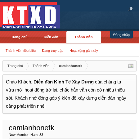
Đăng nhập
Trang chủ
Diễn đàn
Thành viên
Thành viên tiêu biểu
Đang truy cập
Hoạt động gần đây
Trang chủ
Thành viên
camlanhonetk
Chào Khách,
Diễn đàn Kinh Tế Xây Dựng
của chúng ta
vừa mới hoạt động trở lại, chắc hẳn vẫn còn có nhiều thiếu
sót, Khách nhớ đóng góp ý kiến để xây dựng diễn đàn ngày
càng phát triển nhé!
camlanhonetk
New Member
, Nam, 33