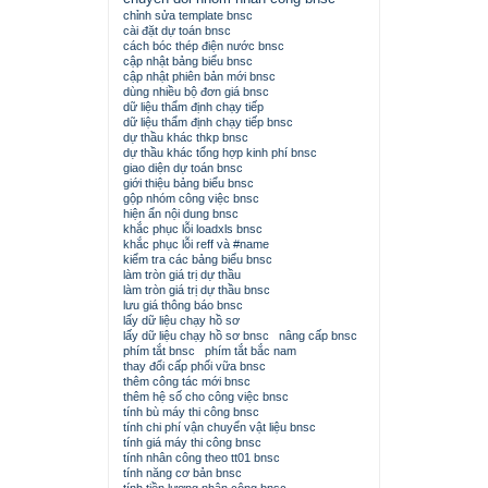
chỉnh sửa template bnsc
cài đặt dự toán bnsc
cách bóc thép điện nước bnsc
cập nhật bảng biểu bnsc
cập nhật phiên bản mới bnsc
dùng nhiều bộ đơn giá bnsc
dữ liệu thẩm định chạy tiếp
dữ liệu thẩm định chạy tiếp bnsc
dự thầu khác thkp bnsc
dự thầu khác tổng hợp kinh phí bnsc
giao diện dự toán bnsc
giới thiệu bảng biểu bnsc
gộp nhóm công việc bnsc
hiện ẩn nội dung bnsc
khắc phục lỗi loadxls bnsc
khắc phục lỗi reff và #name
kiểm tra các bảng biểu bnsc
làm tròn giá trị dự thầu
làm tròn giá trị dự thầu bnsc
lưu giá thông báo bnsc
lấy dữ liệu chạy hồ sơ
lấy dữ liệu chạy hồ sơ bnsc
nâng cấp bnsc
phím tắt bnsc
phím tắt bắc nam
thay đổi cấp phối vữa bnsc
thêm công tác mới bnsc
thêm hệ số cho công việc bnsc
tính bù máy thi công bnsc
tính chi phí vận chuyển vật liệu bnsc
tính giá máy thi công bnsc
tính nhân công theo tt01 bnsc
tính năng cơ bản bnsc