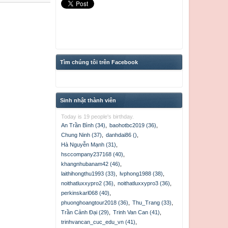
Tìm chúng tôi trên Facebook
Sinh nhật thành viên
Today is 19 people's birthday.
An Trần Bình (34)
,
baohotbc2019 (36)
,
Chung Ninh (37)
,
danhdai86 ()
,
Hà Nguyễn Mạnh (31)
,
hsccompany237168 (40)
,
khangnhubanam42 (46)
,
laithihongthu1993 (33)
,
lvphong1988 (38)
,
noithatluxxypro2 (36)
,
noithatluxxypro3 (36)
,
perkinskarl068 (40)
,
phuonghoangtour2018 (36)
,
Thu_Trang (33)
,
Trần Cảnh Đại (29)
,
Trinh Van Can (41)
,
trinhvancan_cuc_edu_vn (41)
,