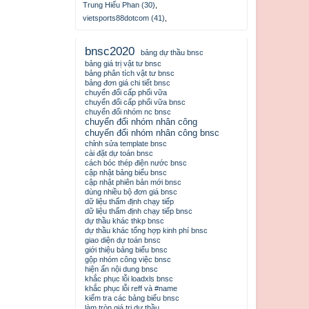
Trung Hiếu Phan (30)
,
vietsports88dotcom (41)
,
bnsc2020
bảng dự thầu bnsc
bảng giá trị vật tư bnsc
bảng phân tích vật tư bnsc
bảng đơn giá chi tiết bnsc
chuyển đổi cấp phối vữa
chuyển đổi cấp phối vữa bnsc
chuyển đổi nhóm nc bnsc
chuyển đổi nhóm nhân công
chuyển đổi nhóm nhân công bnsc
chỉnh sửa template bnsc
cài đặt dự toán bnsc
cách bóc thép điện nước bnsc
cập nhật bảng biểu bnsc
cập nhật phiên bản mới bnsc
dùng nhiều bộ đơn giá bnsc
dữ liệu thẩm định chạy tiếp
dữ liệu thẩm định chạy tiếp bnsc
dự thầu khác thkp bnsc
dự thầu khác tổng hợp kinh phí bnsc
giao diện dự toán bnsc
giới thiệu bảng biểu bnsc
gộp nhóm công việc bnsc
hiện ẩn nội dung bnsc
khắc phục lỗi loadxls bnsc
khắc phục lỗi reff và #name
kiểm tra các bảng biểu bnsc
làm tròn giá trị dự thầu