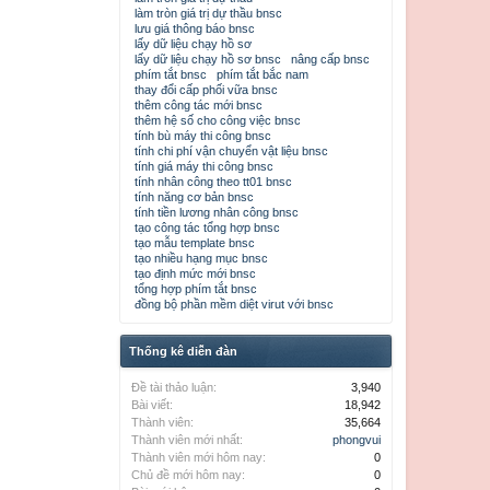
làm tròn giá trị dự thầu bnsc
lưu giá thông báo bnsc
lấy dữ liệu chạy hồ sơ
lấy dữ liệu chạy hồ sơ bnsc
nâng cấp bnsc
phím tắt bnsc
phím tắt bắc nam
thay đổi cấp phối vữa bnsc
thêm công tác mới bnsc
thêm hệ số cho công việc bnsc
tính bù máy thi công bnsc
tính chi phí vận chuyển vật liệu bnsc
tính giá máy thi công bnsc
tính nhân công theo tt01 bnsc
tính năng cơ bản bnsc
tính tiền lương nhân công bnsc
tạo công tác tổng hợp bnsc
tạo mẫu template bnsc
tạo nhiều hạng mục bnsc
tạo định mức mới bnsc
tổng hợp phím tắt bnsc
đồng bộ phần mềm diệt virut với bnsc
Thống kê diễn đàn
Đề tài thảo luận:
3,940
Bài viết:
18,942
Thành viên:
35,664
Thành viên mới nhất:
phongvui
Thành viên mới hôm nay:
0
Chủ đề mới hôm nay:
0