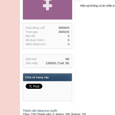
Hiện tại không có tin nhắn t
Hoạt động cuối:
28/04/15
Tham gia:
26/02/15
Bài viết:
0
Đã được thích:
0
Điểm thành tích:
0
Giới tính:
Nữ
Sinh nhật:
13/05/91
(Tuổi: 35)
Chia sẻ trang này
Thành viên đang trực tuyến
Tổng: 239 (Thành viên: 0, Khách: 206, Robots: 33)