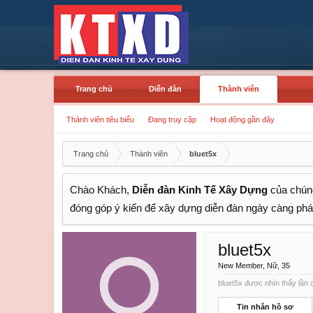
Trang chủ
Diễn đàn
Thành viên
Thành viên tiêu biểu
Đang truy cập
Hoạt động gần đây
Trang chủ
Thành viên
bluet5x
Chào Khách,
Diễn đàn Kinh Tế Xây Dựng
của chúng
đóng góp ý kiến để xây dựng diễn đàn ngày càng phát
bluet5x
New Member
, Nữ, 35
bluet5x được nhìn thấy lần c
Tin nhắn hồ sơ