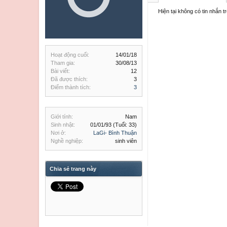
Hiện tại không có tin nhắn t
Hoạt động cuối:
14/01/18
Tham gia:
30/08/13
Bài viết:
12
Đã được thích:
3
Điểm thành tích:
3
Giới tính:
Nam
Sinh nhật:
01/01/93
(Tuổi: 33)
Nơi ở:
LaGi- Bình Thuận
Nghề nghiệp:
sinh viên
Chia sẻ trang này