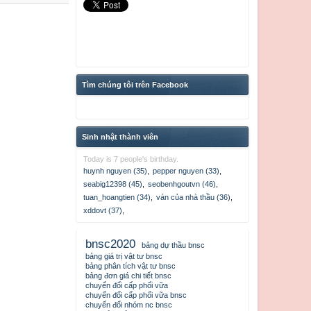
Tìm chúng tôi trên Facebook
Sinh nhật thành viên
Today is 7 people's birthday.
huynh nguyen (35)
,
pepper nguyen (33)
,
seabig12398 (45)
,
seobenhgoutvn (46)
,
tuan_hoangtien (34)
,
ván của nhà thầu (36)
,
xddovt (37)
,
bnsc2020
bảng dự thầu bnsc
bảng giá trị vật tư bnsc
bảng phân tích vật tư bnsc
bảng đơn giá chi tiết bnsc
chuyển đổi cấp phối vữa
chuyển đổi cấp phối vữa bnsc
chuyển đổi nhóm nc bnsc