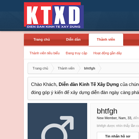
Trang chủ
Diễn đàn
Thành viên
Thành viên tiêu biểu
Đang truy cập
Hoạt động gần đây
Trang chủ
Thành viên
bhtfgh
Chào Khách,
Diễn đàn Kinh Tế Xây Dựng
của chúng
đóng góp ý kiến để xây dựng diễn đàn ngày càng phát
bhtfgh
New Member
, Nam, 33,
đến
bhtfgh được nhìn thấy lần cu
Tin nhắn hồ sơ