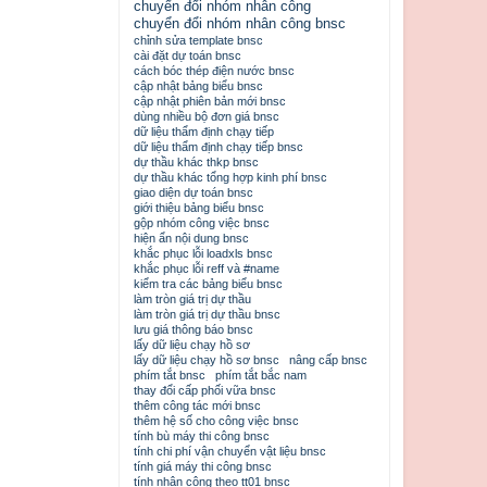
chuyển đổi nhóm nhân công
chuyển đổi nhóm nhân công bnsc
chỉnh sửa template bnsc
cài đặt dự toán bnsc
cách bóc thép điện nước bnsc
cập nhật bảng biểu bnsc
cập nhật phiên bản mới bnsc
dùng nhiều bộ đơn giá bnsc
dữ liệu thẩm định chạy tiếp
dữ liệu thẩm định chạy tiếp bnsc
dự thầu khác thkp bnsc
dự thầu khác tổng hợp kinh phí bnsc
giao diện dự toán bnsc
giới thiệu bảng biểu bnsc
gộp nhóm công việc bnsc
hiện ẩn nội dung bnsc
khắc phục lỗi loadxls bnsc
khắc phục lỗi reff và #name
kiểm tra các bảng biểu bnsc
làm tròn giá trị dự thầu
làm tròn giá trị dự thầu bnsc
lưu giá thông báo bnsc
lấy dữ liệu chạy hồ sơ
lấy dữ liệu chạy hồ sơ bnsc
nâng cấp bnsc
phím tắt bnsc
phím tắt bắc nam
thay đổi cấp phối vữa bnsc
thêm công tác mới bnsc
thêm hệ số cho công việc bnsc
tính bù máy thi công bnsc
tính chi phí vận chuyển vật liệu bnsc
tính giá máy thi công bnsc
tính nhân công theo tt01 bnsc