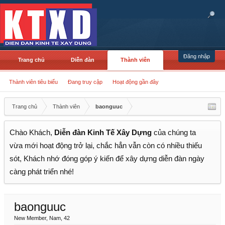
Đăng nhập
Trang chủ
Diễn đàn
Thành viên
Thành viên tiêu biểu
Đang truy cập
Hoạt động gần đây
Trang chủ
Thành viên
baonguuc
Chào Khách,
Diễn đàn Kinh Tế Xây Dựng
của chúng ta
vừa mới hoạt động trở lại, chắc hẳn vẫn còn có nhiều thiếu
sót, Khách nhớ đóng góp ý kiến để xây dựng diễn đàn ngày
càng phát triển nhé!
baonguuc
New Member
, Nam, 42