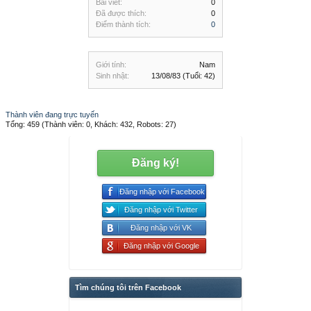
Bài viết:
0
Đã được thích:
0
Điểm thành tích:
0
Giới tính:
Nam
Sinh nhật:
13/08/83
(Tuổi: 42)
Thành viên đang trực tuyến
Tổng: 459 (Thành viên: 0, Khách: 432, Robots: 27)
Đăng ký!
Đăng nhập với Facebook
Đăng nhập với Twitter
Đăng nhập với VK
Đăng nhập với Google
Tìm chúng tôi trên Facebook