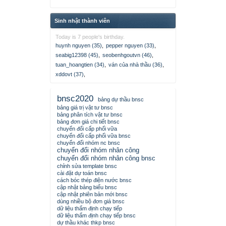
Sinh nhật thành viên
Today is 7 people's birthday.
huynh nguyen (35)
,
pepper nguyen (33)
,
seabig12398 (45)
,
seobenhgoutvn (46)
,
tuan_hoangtien (34)
,
ván của nhà thầu (36)
,
xddovt (37)
,
bnsc2020
bảng dự thầu bnsc
bảng giá trị vật tư bnsc
bảng phân tích vật tư bnsc
bảng đơn giá chi tiết bnsc
chuyển đổi cấp phối vữa
chuyển đổi cấp phối vữa bnsc
chuyển đổi nhóm nc bnsc
chuyển đổi nhóm nhân công
chuyển đổi nhóm nhân công bnsc
chỉnh sửa template bnsc
cài đặt dự toán bnsc
cách bóc thép điện nước bnsc
cập nhật bảng biểu bnsc
cập nhật phiên bản mới bnsc
dùng nhiều bộ đơn giá bnsc
dữ liệu thẩm định chạy tiếp
dữ liệu thẩm định chạy tiếp bnsc
dự thầu khác thkp bnsc