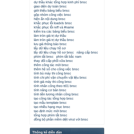
dự thầu khác tổng hợp kinh phí bnsc
giao diện dự toán bnsc
giới thiệu bảng biểu bnsc
gộp nhóm công việc bnsc
hiện ẩn nội dung bnsc
khắc phục lỗi loadxls bnsc
khắc phục lỗi reff và #name
kiểm tra các bảng biểu bnsc
làm tròn giá trị dự thầu
làm tròn giá trị dự thầu bnsc
lưu giá thông báo bnsc
lấy dữ liệu chạy hồ sơ
lấy dữ liệu chạy hồ sơ bnsc
nâng cấp bnsc
phím tắt bnsc
phím tắt bắc nam
thay đổi cấp phối vữa bnsc
thêm công tác mới bnsc
thêm hệ số cho công việc bnsc
tính bù máy thi công bnsc
tính chi phí vận chuyển vật liệu bnsc
tính giá máy thi công bnsc
tính nhân công theo tt01 bnsc
tính năng cơ bản bnsc
tính tiền lương nhân công bnsc
tạo công tác tổng hợp bnsc
tạo mẫu template bnsc
tạo nhiều hạng mục bnsc
tạo định mức mới bnsc
tổng hợp phím tắt bnsc
đồng bộ phần mềm diệt virut với bnsc
Thống kê diễn đàn