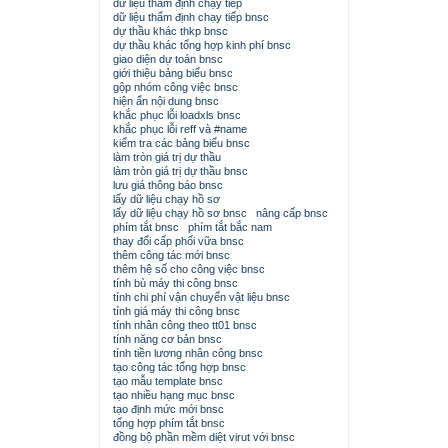
dữ liệu thẩm định chạy tiếp
dữ liệu thẩm định chạy tiếp bnsc
dự thầu khác thkp bnsc
dự thầu khác tổng hợp kinh phí bnsc
giao diện dự toán bnsc
giới thiệu bảng biểu bnsc
gộp nhóm công việc bnsc
hiện ẩn nội dung bnsc
khắc phục lỗi loadxls bnsc
khắc phục lỗi reff và #name
kiểm tra các bảng biểu bnsc
làm tròn giá trị dự thầu
làm tròn giá trị dự thầu bnsc
lưu giá thông báo bnsc
lấy dữ liệu chạy hồ sơ
lấy dữ liệu chạy hồ sơ bnsc
nâng cấp bnsc
phím tắt bnsc
phím tắt bắc nam
thay đổi cấp phối vữa bnsc
thêm công tác mới bnsc
thêm hệ số cho công việc bnsc
tính bù máy thi công bnsc
tính chi phí vận chuyển vật liệu bnsc
tính giá máy thi công bnsc
tính nhân công theo tt01 bnsc
tính năng cơ bản bnsc
tính tiền lương nhân công bnsc
tạo công tác tổng hợp bnsc
tạo mẫu template bnsc
tạo nhiều hạng mục bnsc
tạo định mức mới bnsc
tổng hợp phím tắt bnsc
đồng bộ phần mềm diệt virut với bnsc