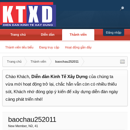
Đăng nhập
Trang chủ
Diễn đàn
Thành viên
Thành viên tiêu biểu
Đang truy cập
Hoạt động gần đây
Trang chủ
Thành viên
baochau252011
Chào Khách,
Diễn đàn Kinh Tế Xây Dựng
của chúng ta
vừa mới hoạt động trở lại, chắc hẳn vẫn còn có nhiều thiếu
sót, Khách nhớ đóng góp ý kiến để xây dựng diễn đàn ngày
càng phát triển nhé!
baochau252011
New Member
, Nữ, 41