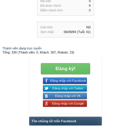
Bài viết:
0
Đã được thích:
0
Điểm thành tích:
0
Giới tính:
Nữ
Sinh nhật:
06/09/84
(Tuổi: 41)
Thành viên đang trực tuyến
Tổng: 330 (Thành viên: 0, Khách: 307, Robots: 23)
Đăng ký!
Đăng nhập với Facebook
Đăng nhập với Twitter
Đăng nhập với VK
Đăng nhập với Google
Tìm chúng tôi trên Facebook