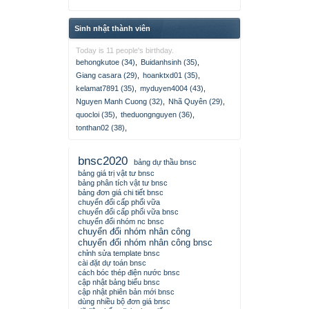
Sinh nhật thành viên
Today is 11 people's birthday.
behongkutoe (34)
,
Buidanhsinh (35)
,
Giang casara (29)
,
hoanktxd01 (35)
,
kelamat7891 (35)
,
myduyen4004 (43)
,
Nguyen Manh Cuong (32)
,
Nhã Quyên (29)
,
quocloi (35)
,
theduongnguyen (36)
,
tonthan02 (38)
,
bnsc2020
bảng dự thầu bnsc
bảng giá trị vật tư bnsc
bảng phân tích vật tư bnsc
bảng đơn giá chi tiết bnsc
chuyển đổi cấp phối vữa
chuyển đổi cấp phối vữa bnsc
chuyển đổi nhóm nc bnsc
chuyển đổi nhóm nhân công
chuyển đổi nhóm nhân công bnsc
chỉnh sửa template bnsc
cài đặt dự toán bnsc
cách bóc thép điện nước bnsc
cập nhật bảng biểu bnsc
cập nhật phiên bản mới bnsc
dùng nhiều bộ đơn giá bnsc