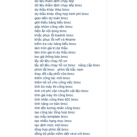
dữ liệu thẩm định chạy tiếp
dữ liệu thẩm định chạy tiếp bnsc
dự thầu khác thkp bnsc
dự thầu khác tổng hợp kinh phí bnsc
giao diện dự toán bnsc
giới thiệu bảng biểu bnsc
gộp nhóm công việc bnsc
hiện ẩn nội dung bnsc
khắc phục lỗi loadxls bnsc
khắc phục lỗi reff và #name
kiểm tra các bảng biểu bnsc
làm tròn giá trị dự thầu
làm tròn giá trị dự thầu bnsc
lưu giá thông báo bnsc
lấy dữ liệu chạy hồ sơ
lấy dữ liệu chạy hồ sơ bnsc
nâng cấp bnsc
phím tắt bnsc
phím tắt bắc nam
thay đổi cấp phối vữa bnsc
thêm công tác mới bnsc
thêm hệ số cho công việc bnsc
tính bù máy thi công bnsc
tính chi phí vận chuyển vật liệu bnsc
tính giá máy thi công bnsc
tính nhân công theo tt01 bnsc
tính năng cơ bản bnsc
tính tiền lương nhân công bnsc
tạo công tác tổng hợp bnsc
tạo mẫu template bnsc
tạo nhiều hạng mục bnsc
tạo định mức mới bnsc
tổng hợp phím tắt bnsc
đồng bộ phần mềm diệt virut với bnsc