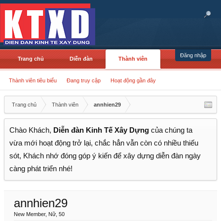
Đăng nhập
Trang chủ
Diễn đàn
Thành viên
Thành viên tiêu biểu
Đang truy cập
Hoạt động gần đây
Trang chủ
Thành viên
annhien29
Chào Khách,
Diễn đàn Kinh Tế Xây Dựng
của chúng ta
vừa mới hoạt động trở lại, chắc hẳn vẫn còn có nhiều thiếu
sót, Khách nhớ đóng góp ý kiến để xây dựng diễn đàn ngày
càng phát triển nhé!
annhien29
New Member
, Nữ, 50