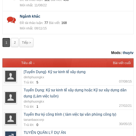
11/08/22
Ngành khác
Đề tài thảo luận:
77
Bài viết:
168
08/11/15
1
2
Tiếp >
Mods:
thuytv
Tiêu đề ↓
Bài viết cuối
[Tuyển Dụng]- Kỹ sư kinh tế xây dựng
dinhphuongkx
07/08/15
Trả lời:
5
Tuyển Dụng: Kỹ sư kinh tế xây dựng hoặc Kỹ sư xây dựng dân
dụng (Làm việc luôn)
dinhphuongkx
27/02/21
Trả lời:
1
Tuyển thư ký công trình ( làm việc tại văn phòng công ty)
tananbaocorp
30/05/15
Trả lời:
0
TUYỂN QUẢN LÝ DỰ ÁN