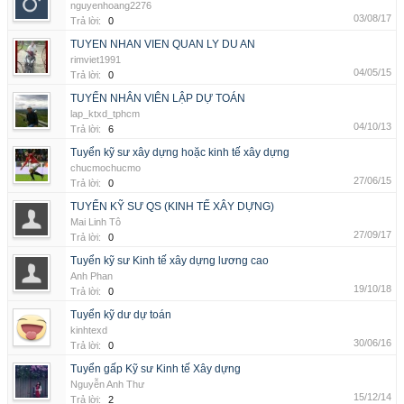
nguyenhoang2276
03/08/17
Trả lời:
0
TUYEN NHAN VIEN QUAN LY DU AN
rimviet1991
04/05/15
Trả lời:
0
TUYỂN NHÂN VIÊN LẬP DỰ TOÁN
lap_ktxd_tphcm
04/10/13
Trả lời:
6
Tuyển kỹ sư xây dựng hoặc kinh tế xây dựng
chucmochucmo
27/06/15
Trả lời:
0
TUYỂN KỸ SƯ QS (KINH TẾ XÂY DỰNG)
Mai Linh Tô
27/09/17
Trả lời:
0
Tuyển kỹ sư Kinh tế xây dựng lương cao
Anh Phan
19/10/18
Trả lời:
0
Tuyển kỹ dư dự toán
kinhtexd
30/06/16
Trả lời:
0
Tuyển gấp Kỹ sư Kinh tế Xây dựng
Nguyễn Anh Thư
15/12/14
Trả lời:
2