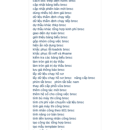
cách bóc thép điện nước bnsc
cập nhật bảng biểu bnsc
cập nhật phiên bản mới bnsc
dùng nhiều bộ đơn giá bnsc
dữ liệu thẩm định chạy tiếp
dữ liệu thẩm định chạy tiếp bnsc
dự thầu khác thkp bnsc
dự thầu khác tổng hợp kinh phí bnsc
giao diện dự toán bnsc
giới thiệu bảng biểu bnsc
gộp nhóm công việc bnsc
hiện ẩn nội dung bnsc
khắc phục lỗi loadxls bnsc
khắc phục lỗi reff và #name
kiểm tra các bảng biểu bnsc
làm tròn giá trị dự thầu
làm tròn giá trị dự thầu bnsc
lưu giá thông báo bnsc
lấy dữ liệu chạy hồ sơ
lấy dữ liệu chạy hồ sơ bnsc
nâng cấp bnsc
phím tắt bnsc
phím tắt bắc nam
thay đổi cấp phối vữa bnsc
thêm công tác mới bnsc
thêm hệ số cho công việc bnsc
tính bù máy thi công bnsc
tính chi phí vận chuyển vật liệu bnsc
tính giá máy thi công bnsc
tính nhân công theo tt01 bnsc
tính năng cơ bản bnsc
tính tiền lương nhân công bnsc
tạo công tác tổng hợp bnsc
tạo mẫu template bnsc