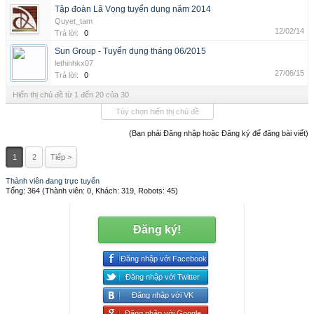
Tập đoàn Lã Vọng tuyển dụng năm 2014
Quyet_tam
12/02/14
Trả lời:
0
Sun Group - Tuyển dụng tháng 06/2015
lethinhkx07
27/06/15
Trả lời:
0
Hiển thị chủ đề từ 1 đến 20 của 30
Tùy chọn hiển thị chủ đề
(Bạn phải Đăng nhập hoặc Đăng ký để đăng bài viết)
1
2
Tiếp >
Thành viên đang trực tuyến
Tổng: 364 (Thành viên: 0, Khách: 319, Robots: 45)
Đăng ký!
Đăng nhập với Facebook
Đăng nhập với Twitter
Đăng nhập với VK
Đăng nhập với Google