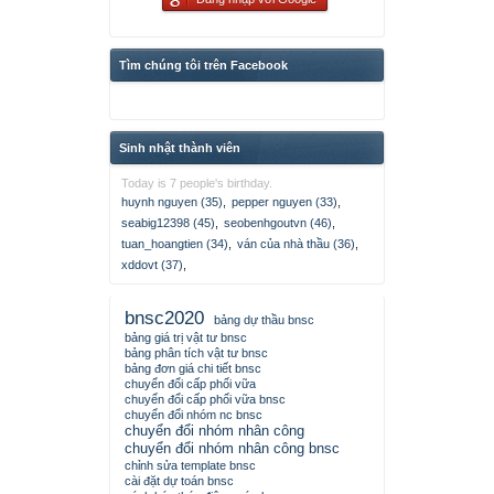
Tìm chúng tôi trên Facebook
Sinh nhật thành viên
Today is 7 people's birthday.
huynh nguyen (35)
,
pepper nguyen (33)
,
seabig12398 (45)
,
seobenhgoutvn (46)
,
tuan_hoangtien (34)
,
ván của nhà thầu (36)
,
xddovt (37)
,
bnsc2020
bảng dự thầu bnsc
bảng giá trị vật tư bnsc
bảng phân tích vật tư bnsc
bảng đơn giá chi tiết bnsc
chuyển đổi cấp phối vữa
chuyển đổi cấp phối vữa bnsc
chuyển đổi nhóm nc bnsc
chuyển đổi nhóm nhân công
chuyển đổi nhóm nhân công bnsc
chỉnh sửa template bnsc
cài đặt dự toán bnsc