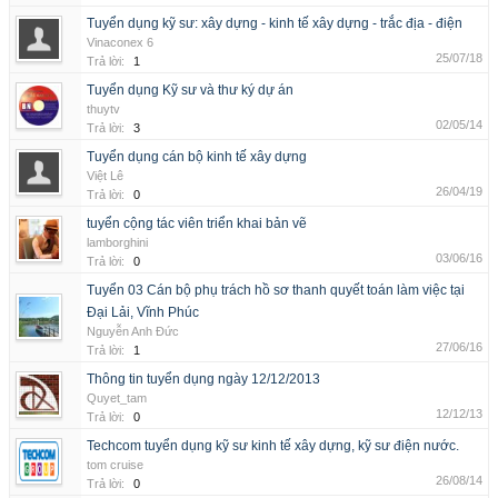
Tuyển dụng kỹ sư: xây dựng - kinh tế xây dựng - trắc địa - điện
Vinaconex 6
25/07/18
Trả lời:
1
Tuyển dụng Kỹ sư và thư ký dự án
thuytv
02/05/14
Trả lời:
3
Tuyển dụng cán bộ kinh tế xây dựng
Việt Lê
26/04/19
Trả lời:
0
tuyển cộng tác viên triển khai bản vẽ
lamborghini
03/06/16
Trả lời:
0
Tuyển 03 Cán bộ phụ trách hồ sơ thanh quyết toán làm việc tại
Đại Lải, Vĩnh Phúc
Nguyễn Anh Đức
27/06/16
Trả lời:
1
Thông tin tuyển dụng ngày 12/12/2013
Quyet_tam
12/12/13
Trả lời:
0
Techcom tuyển dụng kỹ sư kinh tế xây dựng, kỹ sư điện nước.
tom cruise
26/08/14
Trả lời:
0