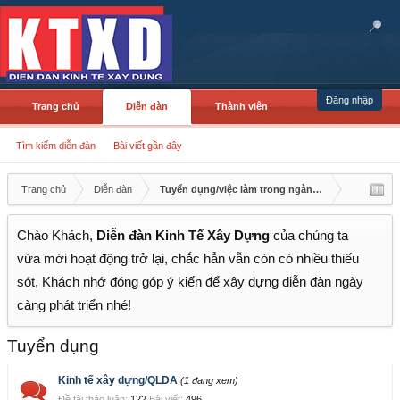
Đăng nhập
Trang chủ
Diễn đàn
Thành viên
Tìm kiếm diễn đàn
Bài viết gần đây
Trang chủ
Diễn đàn
Tuyển dụng/việc làm trong ngành Xây dựng
Chào Khách,
Diễn đàn Kinh Tế Xây Dựng
của chúng ta
vừa mới hoạt động trở lại, chắc hẳn vẫn còn có nhiều thiếu
sót, Khách nhớ đóng góp ý kiến để xây dựng diễn đàn ngày
càng phát triển nhé!
Tuyển dụng
Kinh tế xây dựng/QLDA
(1 đang xem)
Đề tài thảo luận:
122
Bài viết:
496