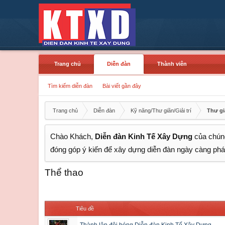
Trang chủ
Diễn đàn
Thành viên
Tìm kiếm diễn đàn
Bài viết gần đây
Trang chủ
Diễn đàn
Kỹ năng/Thư giãn/Giải trí
Thư giã
Chào Khách,
Diễn đàn Kinh Tế Xây Dựng
của chúng
đóng góp ý kiến để xây dựng diễn đàn ngày càng phát
Thể thao
Tiêu đề