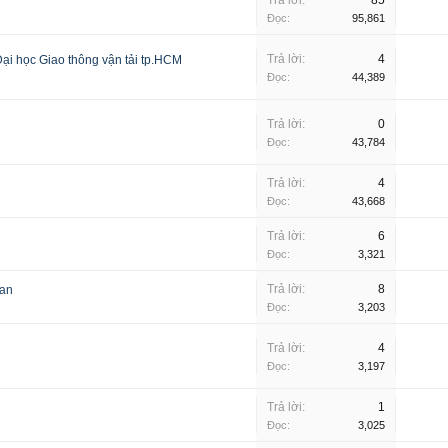
Trả lời:
85
Đọc:
95,861
Trả lời:
4
Đại học Giao thông vận tải tp.HCM
Đọc:
44,389
Trả lời:
0
Đọc:
43,784
Trả lời:
4
Đọc:
43,668
Trả lời:
6
Đọc:
3,321
Trả lời:
8
Lan
Đọc:
3,203
Trả lời:
4
Đọc:
3,197
Trả lời:
1
Đọc:
3,025