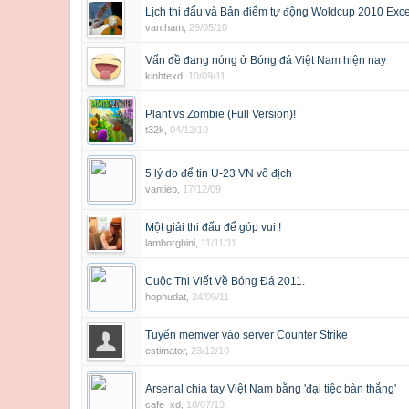
Lịch thi đấu và Bản điểm tự động Woldcup 2010 Exce
vantham
,
29/05/10
Vấn đề đang nóng ở Bóng đá Việt Nam hiện nay
kinhtexd
,
10/09/11
Plant vs Zombie (Full Version)!
t32k
,
04/12/10
5 lý do để tin U-23 VN vô địch
vantiep
,
17/12/09
Một giải thi đấu để góp vui !
lamborghini
,
11/11/11
Cuộc Thi Viết Về Bóng Đá 2011.
hophudat
,
24/09/11
Tuyển memver vào server Counter Strike
estimator
,
23/12/10
Arsenal chia tay Việt Nam bằng 'đại tiệc bàn thắng'
cafe_xd
,
18/07/13