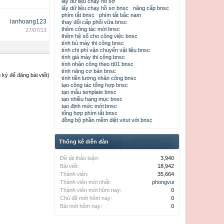
lấy dữ liệu chạy hồ sơ
lấy dữ liệu chạy hồ sơ bnsc
nâng cấp bnsc
phím tắt bnsc
phím tắt bắc nam
lanhoang123
thay đổi cấp phối vữa bnsc
thêm công tác mới bnsc
27/07/13
thêm hệ số cho công việc bnsc
tính bù máy thi công bnsc
tính chi phí vận chuyển vật liệu bnsc
tính giá máy thi công bnsc
tính nhân công theo tt01 bnsc
tính năng cơ bản bnsc
ký để đăng bài viết)
tính tiền lương nhân công bnsc
tạo công tác tổng hợp bnsc
tạo mẫu template bnsc
tạo nhiều hạng mục bnsc
tạo định mức mới bnsc
tổng hợp phím tắt bnsc
đồng bộ phần mềm diệt virut với bnsc
Thống kê diễn đàn
Đề tài thảo luận:
3,940
Bài viết:
18,942
Thành viên:
35,664
Thành viên mới nhất:
phongvui
Thành viên mới hôm nay:
0
Chủ đề mới hôm nay:
0
Bài mới hôm nay:
0