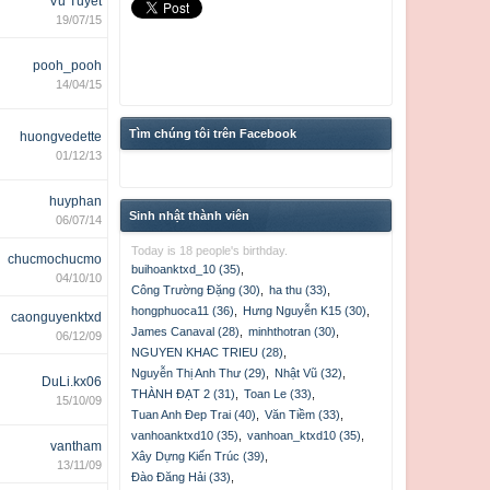
Vũ Tuyết
19/07/15
pooh_pooh
14/04/15
Tìm chúng tôi trên Facebook
huongvedette
01/12/13
huyphan
Sinh nhật thành viên
06/07/14
Today is 18 people's birthday.
chucmochucmo
buihoanktxd_10 (35)
,
04/10/10
Công Trường Đặng (30)
,
ha thu (33)
,
hongphuoca11 (36)
,
Hưng Nguyễn K15 (30)
,
caonguyenktxd
James Canaval (28)
,
minhthotran (30)
,
06/12/09
NGUYEN KHAC TRIEU (28)
,
Nguyễn Thị Anh Thư (29)
,
Nhật Vũ (32)
,
DuLi.kx06
THÀNH ĐẠT 2 (31)
,
Toan Le (33)
,
15/10/09
Tuan Anh Đep Trai (40)
,
Văn Tiềm (33)
,
vanhoanktxd10 (35)
,
vanhoan_ktxd10 (35)
,
vantham
Xây Dựng Kiến Trúc (39)
,
13/11/09
Đào Đăng Hải (33)
,