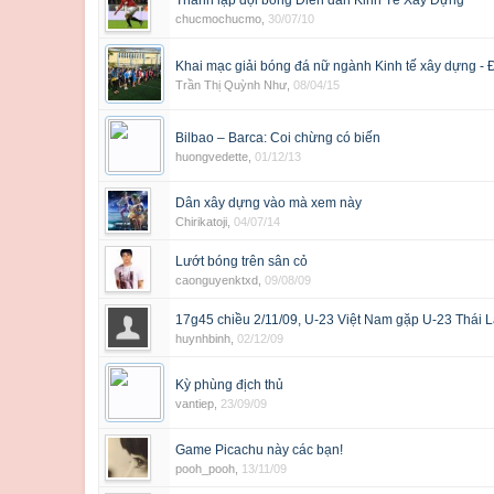
Thành lập đội bóng Diễn đàn Kinh Tế Xây Dựng
chucmochucmo
,
30/07/10
Khai mạc giải bóng đá nữ ngành Kinh tế xây dựng - 
Trần Thị Quỳnh Như
,
08/04/15
Bilbao – Barca: Coi chừng có biến
huongvedette
,
01/12/13
Dân xây dựng vào mà xem này
Chirikatoji
,
04/07/14
Lướt bóng trên sân cỏ
caonguyenktxd
,
09/08/09
17g45 chiều 2/11/09, U-23 Việt Nam gặp U-23 Thái 
huynhbinh
,
02/12/09
Kỳ phùng địch thủ
vantiep
,
23/09/09
Game Picachu này các bạn!
pooh_pooh
,
13/11/09