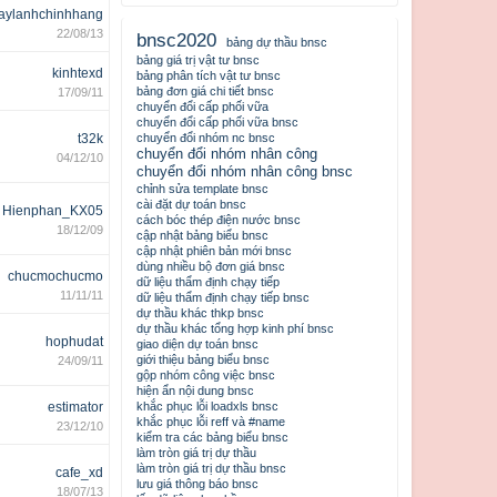
aylanhchinhhang
22/08/13
bnsc2020
bảng dự thầu bnsc
bảng giá trị vật tư bnsc
kinhtexd
bảng phân tích vật tư bnsc
bảng đơn giá chi tiết bnsc
17/09/11
chuyển đổi cấp phối vữa
chuyển đổi cấp phối vữa bnsc
t32k
chuyển đổi nhóm nc bnsc
chuyển đổi nhóm nhân công
04/12/10
chuyển đổi nhóm nhân công bnsc
chỉnh sửa template bnsc
cài đặt dự toán bnsc
Hienphan_KX05
cách bóc thép điện nước bnsc
18/12/09
cập nhật bảng biểu bnsc
cập nhật phiên bản mới bnsc
dùng nhiều bộ đơn giá bnsc
chucmochucmo
dữ liệu thẩm định chạy tiếp
11/11/11
dữ liệu thẩm định chạy tiếp bnsc
dự thầu khác thkp bnsc
dự thầu khác tổng hợp kinh phí bnsc
hophudat
giao diện dự toán bnsc
giới thiệu bảng biểu bnsc
24/09/11
gộp nhóm công việc bnsc
hiện ẩn nội dung bnsc
estimator
khắc phục lỗi loadxls bnsc
khắc phục lỗi reff và #name
23/12/10
kiểm tra các bảng biểu bnsc
làm tròn giá trị dự thầu
làm tròn giá trị dự thầu bnsc
cafe_xd
lưu giá thông báo bnsc
18/07/13