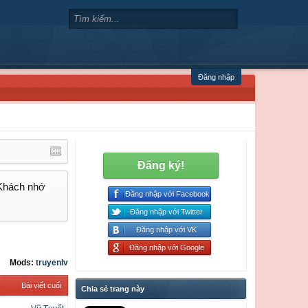
Đăng nhập
Đăng ký!
 Khách nhớ
Đăng nhập với Facebook
Đăng nhập với Twitter
Đăng nhập với VK
Đăng nhập với Google
Mods:
truyenlv
Bài viết cuối
Chia sẻ trang này