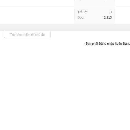
Trả lời:
0
Đọc:
2,213
Tùy chọn hiển thị chủ đề
(Bạn phải Đăng nhập hoặc Đăng 