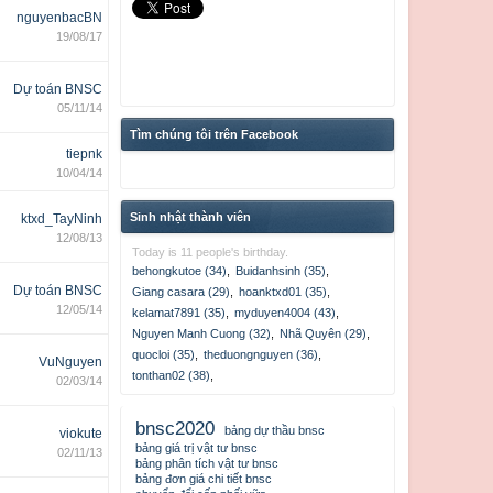
nguyenbacBN
19/08/17
Dự toán BNSC
05/11/14
Tìm chúng tôi trên Facebook
tiepnk
10/04/14
Sinh nhật thành viên
ktxd_TayNinh
12/08/13
Today is 11 people's birthday.
behongkutoe (34)
,
Buidanhsinh (35)
,
Dự toán BNSC
Giang casara (29)
,
hoanktxd01 (35)
,
12/05/14
kelamat7891 (35)
,
myduyen4004 (43)
,
Nguyen Manh Cuong (32)
,
Nhã Quyên (29)
,
quocloi (35)
,
theduongnguyen (36)
,
VuNguyen
tonthan02 (38)
,
02/03/14
bnsc2020
bảng dự thầu bnsc
viokute
bảng giá trị vật tư bnsc
02/11/13
bảng phân tích vật tư bnsc
bảng đơn giá chi tiết bnsc