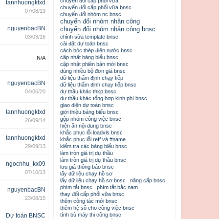
chuyển đổi cấp phối vữa
tannhuongktxd
chuyển đổi cấp phối vữa bnsc
07/08/13
chuyển đổi nhóm nc bnsc
chuyển đổi nhóm nhân công
nguyenbacBN
chuyển đổi nhóm nhân công bnsc
03/03/16
chỉnh sửa template bnsc
cài đặt dự toán bnsc
cách bóc thép điện nước bnsc
cập nhật bảng biểu bnsc
N/A
cập nhật phiên bản mới bnsc
dùng nhiều bộ đơn giá bnsc
dữ liệu thẩm định chạy tiếp
nguyenbacBN
dữ liệu thẩm định chạy tiếp bnsc
04/06/20
dự thầu khác thkp bnsc
dự thầu khác tổng hợp kinh phí bnsc
giao diện dự toán bnsc
tannhuongktxd
giới thiệu bảng biểu bnsc
gộp nhóm công việc bnsc
26/09/14
hiện ẩn nội dung bnsc
khắc phục lỗi loadxls bnsc
tannhuongktxd
khắc phục lỗi reff và #name
29/09/13
kiểm tra các bảng biểu bnsc
làm tròn giá trị dự thầu
làm tròn giá trị dự thầu bnsc
ngocnhu_kx09
lưu giá thông báo bnsc
07/10/13
lấy dữ liệu chạy hồ sơ
lấy dữ liệu chạy hồ sơ bnsc
nâng cấp bnsc
phím tắt bnsc
phím tắt bắc nam
nguyenbacBN
thay đổi cấp phối vữa bnsc
23/08/15
thêm công tác mới bnsc
thêm hệ số cho công việc bnsc
tính bù máy thi công bnsc
Dự toán BNSC