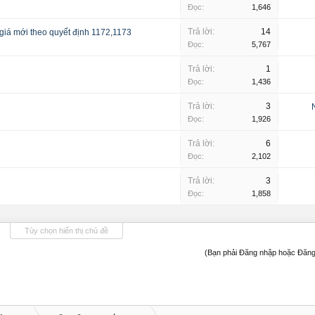
Đọc:
1,646
Trả lời:
14
 giá mới theo quyết định 1172,1173
Đọc:
5,767
Trả lời:
1
Đọc:
1,436
Trả lời:
3
Đọc:
1,926
Trả lời:
6
Đọc:
2,102
Trả lời:
3
Đọc:
1,858
Tùy chọn hiển thị chủ đề
(Bạn phải Đăng nhập hoặc Đăng 