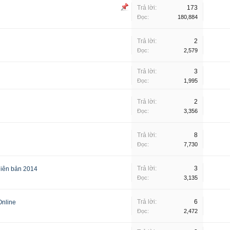
Trả lời:
173
Đọc:
180,884
Trả lời:
2
Đọc:
2,579
Trả lời:
3
Đọc:
1,995
Trả lời:
2
Đọc:
3,356
Trả lời:
8
Đọc:
7,730
Trả lời:
3
hiên bản 2014
Đọc:
3,135
Trả lời:
6
Online
Đọc:
2,472