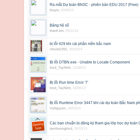
Ra mắt Dự toán BNSC - phiên bản EDU 2017 (Free)
thuytv
,
03/09/13
Bảng hệ số
thanh.bm
,
05/11/14
bị lỗi 429 khi cài phần mền bắc nam
rimviet1991
,
30/03/14
Bị lỗi DTBN.exe - Unable to Locate Component
ktxd_TayNinh
,
12/08/13
Bị lỗi Run time Error '7'
ktxd_TayNinh
,
16/08/13
Bị lỗi Runtime Error 3447 khi cài dự toán Bắc Nam p
VuNguyen
,
28/02/14
Các bạn chuẩn bị đăng ký tham gia lớp học dự toán 
tannhuongktxd
,
30/10/13