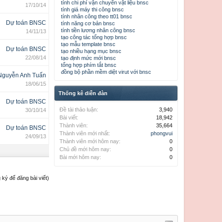
tính chi phí vận chuyển vật liệu bnsc
17/10/14
tính giá máy thi công bnsc
tính nhân công theo tt01 bnsc
Dự toán BNSC
tính năng cơ bản bnsc
tính tiền lương nhân công bnsc
14/11/13
tạo công tác tổng hợp bnsc
tạo mẫu template bnsc
Dự toán BNSC
tạo nhiều hạng mục bnsc
22/08/14
tạo định mức mới bnsc
tổng hợp phím tắt bnsc
đồng bộ phần mềm diệt virut với bnsc
Nguyễn Anh Tuấn
18/06/15
Thống kê diễn đàn
Dự toán BNSC
Đề tài thảo luận:
3,940
30/10/14
Bài viết:
18,942
Thành viên:
35,664
Dự toán BNSC
Thành viên mới nhất:
phongvui
24/09/13
Thành viên mới hôm nay:
0
Chủ đề mới hôm nay:
0
Bài mới hôm nay:
0
ký để đăng bài viết)