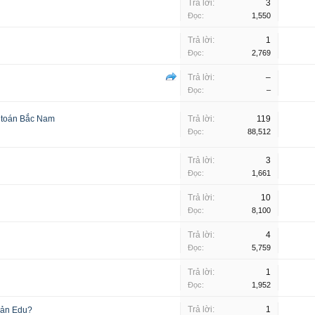
Trả lời:
3
Đọc:
1,550
Trả lời:
1
Đọc:
2,769
Trả lời:
–
Đọc:
–
ự toán Bắc Nam
Trả lời:
119
Đọc:
88,512
Trả lời:
3
Đọc:
1,661
Trả lời:
10
Đọc:
8,100
Trả lời:
4
Đọc:
5,759
Trả lời:
1
Đọc:
1,952
Trả lời:
1
bản Edu?