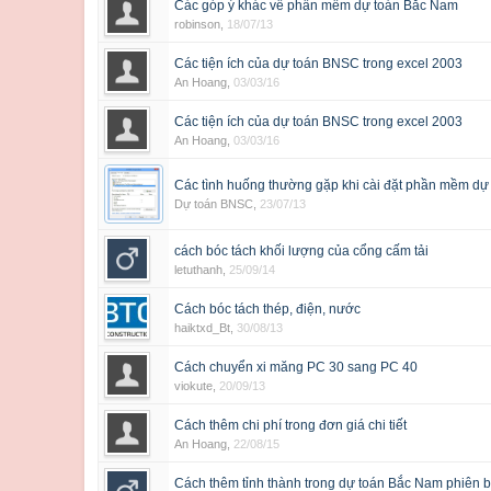
Các góp ý khác về phần mềm dự toán Bắc Nam
robinson
,
18/07/13
Các tiện ích của dự toán BNSC trong excel 2003
An Hoang
,
03/03/16
Các tiện ích của dự toán BNSC trong excel 2003
An Hoang
,
03/03/16
Các tình huống thường gặp khi cài đặt phần mềm d
Dự toán BNSC
,
23/07/13
cách bóc tách khối lượng của cổng cấm tải
letuthanh
,
25/09/14
Cách bóc tách thép, điện, nước
haiktxd_Bt
,
30/08/13
Cách chuyển xi măng PC 30 sang PC 40
viokute
,
20/09/13
Cách thêm chi phí trong đơn giá chi tiết
An Hoang
,
22/08/15
Cách thêm tỉnh thành trong dự toán Bắc Nam phiên 