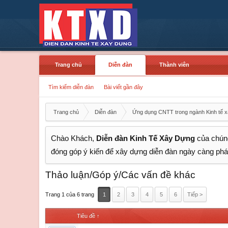
Trang chủ
Diễn đàn
Thành viên
Tìm kiếm diễn đàn
Bài viết gần đây
Trang chủ
Diễn đàn
Ứng dụng CNTT trong ngành Kinh tế 
Chào Khách,
Diễn đàn Kinh Tế Xây Dựng
của chúng
đóng góp ý kiến để xây dựng diễn đàn ngày càng phát
Thảo luận/Góp ý/Các vấn đề khác
Trang 1 của 6 trang
1
2
3
4
5
6
Tiếp >
Tiêu đề ↑