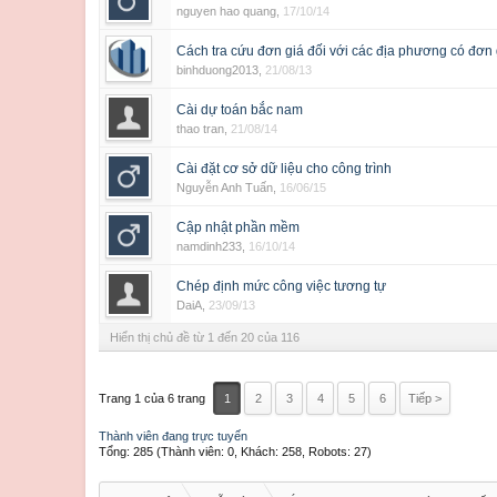
nguyen hao quang
,
17/10/14
Cách tra cứu đơn giá đối với các địa phương có đơn
binhduong2013
,
21/08/13
Cài dự toán bắc nam
thao tran
,
21/08/14
Cài đặt cơ sở dữ liệu cho công trình
Nguyễn Anh Tuấn
,
16/06/15
Cập nhật phần mềm
namdinh233
,
16/10/14
Chép định mức công việc tương tự
DaiA
,
23/09/13
Hiển thị chủ đề từ 1 đến 20 của 116
Trang 1 của 6 trang
1
2
3
4
5
6
Tiếp >
Thành viên đang trực tuyến
Tổng: 285 (Thành viên: 0, Khách: 258, Robots: 27)