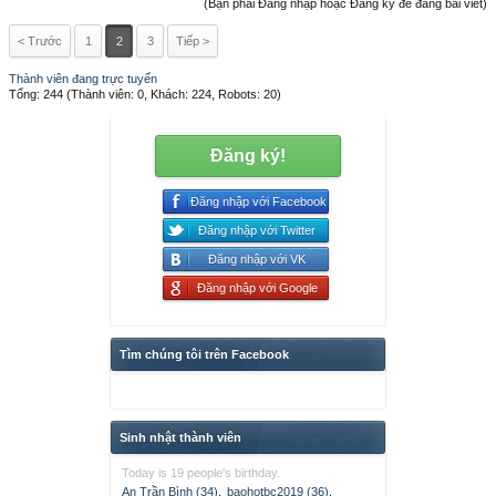
(Bạn phải Đăng nhập hoặc Đăng ký để đăng bài viết)
< Trước
1
2
3
Tiếp >
Thành viên đang trực tuyến
Tổng: 244 (Thành viên: 0, Khách: 224, Robots: 20)
Đăng ký!
Đăng nhập với Facebook
Đăng nhập với Twitter
Đăng nhập với VK
Đăng nhập với Google
Tìm chúng tôi trên Facebook
Sinh nhật thành viên
Today is 19 people's birthday.
An Trần Bình (34)
,
baohotbc2019 (36)
,