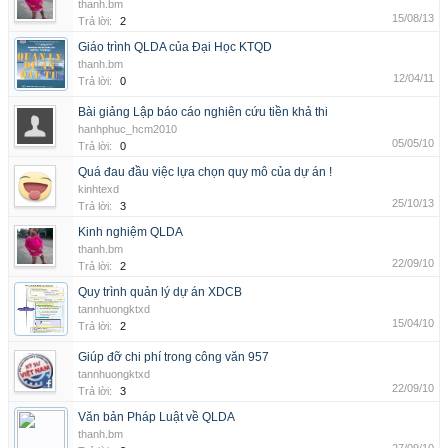
thanh.bm
15/08/13
Trả lời:
2
Giáo trình QLDA của Đại Học KTQD
thanh.bm
12/04/11
Trả lời:
0
Bài giảng Lập báo cáo nghiên cứu tiền khả thi
hanhphuc_hcm2010
05/05/10
Trả lời:
0
Quá đau đầu việc lựa chọn quy mô của dự án !
kinhtexd
25/10/13
Trả lời:
3
Kinh nghiệm QLDA
thanh.bm
22/09/10
Trả lời:
2
Quy trình quản lý dự án XDCB
tannhuongktxd
15/04/10
Trả lời:
2
Giúp đỡ chi phí trong công văn 957
tannhuongktxd
22/09/10
Trả lời:
3
Văn bản Pháp Luật về QLDA
thanh.bm