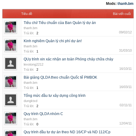
Mods:
thanh.bm
Tiêu đề
Bài viết cuối
Tiêu chí/ Tiêu chuẩn của Ban Quản lý dự án
thanh.bm
09/02/12
Trả lời:
2
Kinh nghiêm Quản lý chi phí dự án!
thanh.bm
31/03/10
Trả lời:
1
QUy trình xin xác nhận an toàn Phòng cháy chữa cháy
levotong2212
16/10/11
Trả lời:
2
Bài giảng QLDA theo chuẩn Quốc tế PMBOK
thanh.bm
16/03/11
Trả lời:
1
Tổng mức đầu tư xây dựng công trình
dungktxd
02/11/11
Trả lời:
2
Quy trình QLDA nhóm C
thanh.bm
12/04/11
Trả lời:
0
Quy trình đầu tư dự án theo ND 16/CP và ND 112/Cp