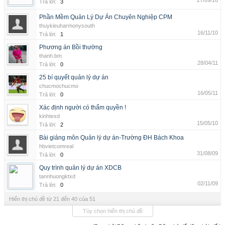
27/09/10
Trả lời:
3
Phần Mềm Quản Lý Dự Án Chuyên Nghiệp CPM
thuykieuharmonysouth
16/11/10
Trả lời:
1
Phương án Bồi thường
thanh.bm
28/04/11
Trả lời:
0
25 bí quyết quản lý dự án
chucmochucmo
16/05/11
Trả lời:
0
Xác định người có thẩm quyền !
kinhtexd
15/05/10
Trả lời:
2
Bài giảng môn Quản lý dự án-Trường ĐH Bách Khoa
hbvietcomreal
31/08/09
Trả lời:
0
Quy trình quản lý dự án XDCB
tannhuongktxd
02/11/09
Trả lời:
0
Hiển thị chủ đề từ 21 đến 40 của 51
Tùy chọn hiển thị chủ đề