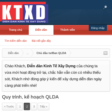
Đăng nhập
Trang chủ
Diễn đàn
Thành viên
Tìm kiếm diễn đàn
Bài viết gần đây
Diễn đàn
...
Chủ đầu tư/Ban QLDA
Chào Khách,
Diễn đàn Kinh Tế Xây Dựng
của chúng ta
vừa mới hoạt động trở lại, chắc hẳn vẫn còn có nhiều thiếu
sót, Khách nhớ đóng góp ý kiến để xây dựng diễn đàn ngày
càng phát triển nhé!
Quy trình, kế hoạch QLDA
< Trước
1
2
3
Tiếp >