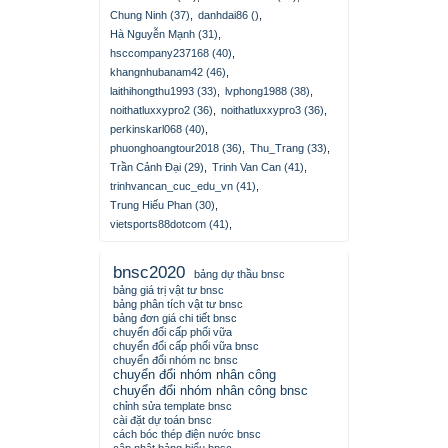
Chung Ninh (37)
,
danhdai86 ()
,
Hà Nguyễn Mạnh (31)
,
hsccompany237168 (40)
,
khangnhubanam42 (46)
,
laithihongthu1993 (33)
,
lvphong1988 (38)
,
noithatluxxypro2 (36)
,
noithatluxxypro3 (36)
,
perkinskarl068 (40)
,
phuonghoangtour2018 (36)
,
Thu_Trang (33)
,
Trần Cảnh Đại (29)
,
Trinh Van Can (41)
,
trinhvancan_cuc_edu_vn (41)
,
Trung Hiếu Phan (30)
,
vietsports88dotcom (41)
,
bnsc2020
bảng dự thầu bnsc
bảng giá trị vật tư bnsc
bảng phân tích vật tư bnsc
bảng đơn giá chi tiết bnsc
chuyển đổi cấp phối vữa
chuyển đổi cấp phối vữa bnsc
chuyển đổi nhóm nc bnsc
chuyển đổi nhóm nhân công
chuyển đổi nhóm nhân công bnsc
chỉnh sửa template bnsc
cài đặt dự toán bnsc
cách bóc thép điện nước bnsc