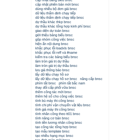
cập nhật bảng biểu bnsc
cập nhật phiên bản mới bnsc
dùng nhiều bộ đơn giá bnsc
dữ liệu thẩm định chạy tiếp
dữ liệu thẩm định chạy tiếp bnsc
dự thầu khác thkp bnsc
dự thầu khác tổng hợp kinh phí bnsc
giao diện dự toán bnsc
giới thiệu bảng biểu bnsc
gộp nhóm công việc bnsc
hiện ẩn nội dung bnsc
khắc phục lỗi loadxls bnsc
khắc phục lỗi reff và #name
kiểm tra các bảng biểu bnsc
làm tròn giá trị dự thầu
làm tròn giá trị dự thầu bnsc
lưu giá thông báo bnsc
lấy dữ liệu chạy hồ sơ
lấy dữ liệu chạy hồ sơ bnsc
nâng cấp bnsc
phím tắt bnsc
phím tắt bắc nam
thay đổi cấp phối vữa bnsc
thêm công tác mới bnsc
thêm hệ số cho công việc bnsc
tính bù máy thi công bnsc
tính chi phí vận chuyển vật liệu bnsc
tính giá máy thi công bnsc
tính nhân công theo tt01 bnsc
tính năng cơ bản bnsc
tính tiền lương nhân công bnsc
tạo công tác tổng hợp bnsc
tạo mẫu template bnsc
tạo nhiều hạng mục bnsc