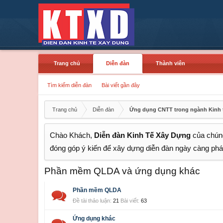
Trang chủ
Diễn đàn
Thành viên
Tìm kiếm diễn đàn
Bài viết gần đây
Trang chủ
Diễn đàn
Ứng dụng CNTT trong ngành Kinh 
Chào Khách,
Diễn đàn Kinh Tế Xây Dựng
của chúng
đóng góp ý kiến để xây dựng diễn đàn ngày càng phát
Phần mềm QLDA và ứng dụng khác
Phần mềm QLDA
Đề tài thảo luận:
21
Bài viết:
63
Ứng dụng khác