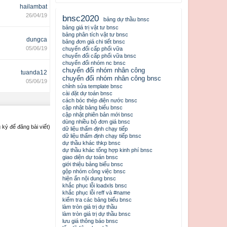
hailambat
26/04/19
bnsc2020
bảng dự thầu bnsc
bảng giá trị vật tư bnsc
bảng phân tích vật tư bnsc
dungca
bảng đơn giá chi tiết bnsc
05/06/19
chuyển đổi cấp phối vữa
chuyển đổi cấp phối vữa bnsc
chuyển đổi nhóm nc bnsc
chuyển đổi nhóm nhân công
tuanda12
chuyển đổi nhóm nhân công bnsc
05/06/19
chỉnh sửa template bnsc
cài đặt dự toán bnsc
cách bóc thép điện nước bnsc
cập nhật bảng biểu bnsc
cập nhật phiên bản mới bnsc
dùng nhiều bộ đơn giá bnsc
ký để đăng bài viết)
dữ liệu thẩm định chạy tiếp
dữ liệu thẩm định chạy tiếp bnsc
dự thầu khác thkp bnsc
dự thầu khác tổng hợp kinh phí bnsc
giao diện dự toán bnsc
giới thiệu bảng biểu bnsc
gộp nhóm công việc bnsc
hiện ẩn nội dung bnsc
khắc phục lỗi loadxls bnsc
khắc phục lỗi reff và #name
kiểm tra các bảng biểu bnsc
làm tròn giá trị dự thầu
làm tròn giá trị dự thầu bnsc
lưu giá thông báo bnsc