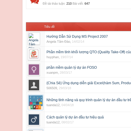
Đề tài thảo luận:
210
Bài viết:
647
Tiêu đề
Hướng Dẫn Sử Dụng MS Project 2007
Angela Tâm Đào
,
14/02/14
Phần mềm tính khối lượng QTO (Quality Take-Off) củ
huyphan
,
19/07/14
phần mềm quản lý dự án FOSO
xuanpm
,
28/03/17
{Chia Sẻ} Ứng dụng diễn giải Excel(hàm Sum, Produc
506509
,
29/03/18
Những tính năng và quy trình quản lý dự án đầu tư t
tuanda12
,
04/04/18
Cách quản lý dự án đầu tư hiệu quả
tuanda12
,
08/02/17