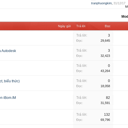
tranphuongkim
,
31/12/17
M
Mod
Ngày gửi
Trả lời
Đọc
Trả lời:
3
Đọc:
29,645
Trả lời:
3
a Autodesk
Đọc:
32,423
Trả lời:
0
Đọc:
43,264
Trả lời:
0
t, biểu thức)
Đọc:
18,058
rên iBom.IM
Trả lời:
82
Đọc:
31,591
Trả lời:
132
Đọc:
69,796