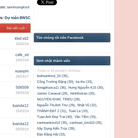
ods:
tannhuongktxd
s:
Dự toán BNSC
Bài viết cuối ↑
Tìm chúng tôi trên Facebook
ktxd.xd2
16/02/14
cafe_xd
23/07/14
Sinh nhật thành viên
Today is 18 people's birthday.
xuanpm
buihoanktxd_10 (35)
,
28/03/17
Công Trường Đặng (30)
,
ha thu (33)
,
506509
hongphuoca11 (36)
,
Hưng Nguyễn K15 (30)
,
29/03/18
James Canaval (28)
,
minhthotran (30)
,
NGUYEN KHAC TRIEU (28)
,
Nguyễn Thị Anh Thư (29)
,
Nhật Vũ (32)
,
tuanda12
15/02/19
THÀNH ĐẠT 2 (31)
,
Toan Le (33)
,
Tuan Anh Đep Trai (40)
,
Văn Tiềm (33)
,
vanhoanktxd10 (35)
,
vanhoan_ktxd10 (35)
,
tuanda12
Xây Dựng Kiến Trúc (39)
,
05/03/19
Đào Đăng Hải (33)
,