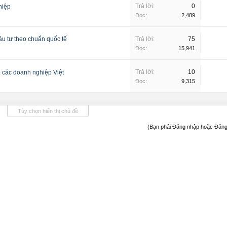
Trả lời:
0
hiệp
Đọc:
2,489
ầu tư theo chuẩn quốc tế
Trả lời:
75
Đọc:
15,941
Trả lời:
10
 các doanh nghiệp Việt
Đọc:
9,315
Tùy chọn hiển thị chủ đề
(Bạn phải Đăng nhập hoặc Đăng 