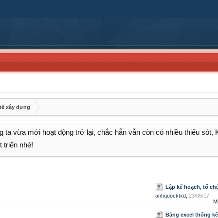
tế xây dựng
 ta vừa mới hoạt động trở lại, chắc hẳn vẫn còn có nhiều thiếu sót,
 triển nhé!
Lập kế hoạch, tổ chức phân công và giám sát
anhquocktxd
,
23/06/17
M
Bảng excel thống kê