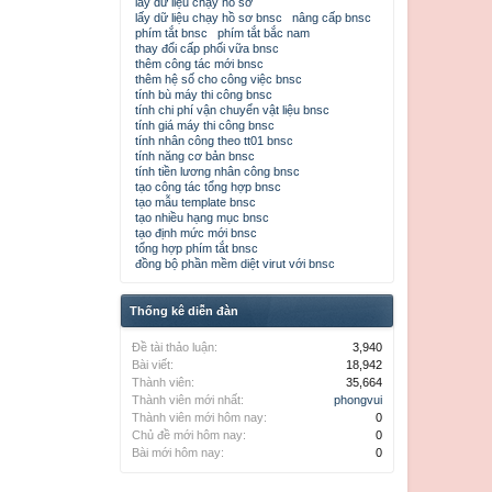
lấy dữ liệu chạy hồ sơ
lấy dữ liệu chạy hồ sơ bnsc
nâng cấp bnsc
phím tắt bnsc
phím tắt bắc nam
thay đổi cấp phối vữa bnsc
thêm công tác mới bnsc
thêm hệ số cho công việc bnsc
tính bù máy thi công bnsc
tính chi phí vận chuyển vật liệu bnsc
tính giá máy thi công bnsc
tính nhân công theo tt01 bnsc
tính năng cơ bản bnsc
tính tiền lương nhân công bnsc
tạo công tác tổng hợp bnsc
tạo mẫu template bnsc
tạo nhiều hạng mục bnsc
tạo định mức mới bnsc
tổng hợp phím tắt bnsc
đồng bộ phần mềm diệt virut với bnsc
Thống kê diễn đàn
Đề tài thảo luận:
3,940
Bài viết:
18,942
Thành viên:
35,664
Thành viên mới nhất:
phongvui
Thành viên mới hôm nay:
0
Chủ đề mới hôm nay:
0
Bài mới hôm nay:
0