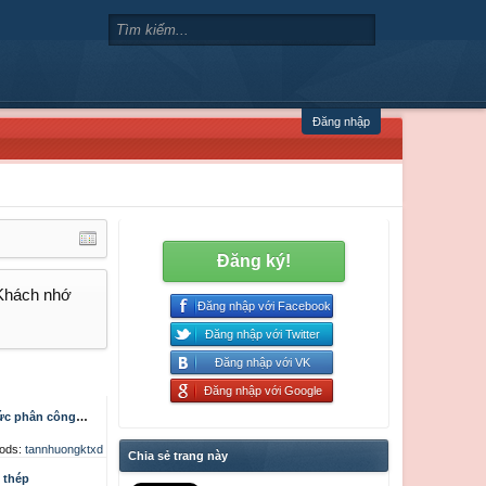
Đăng nhập
Đăng ký!
 Khách nhớ
Đăng nhập với Facebook
Đăng nhập với Twitter
Đăng nhập với VK
Đăng nhập với Google
 chất lượng công việc, dự án
ods:
tannhuongktxd
Chia sẻ trang này
 thép