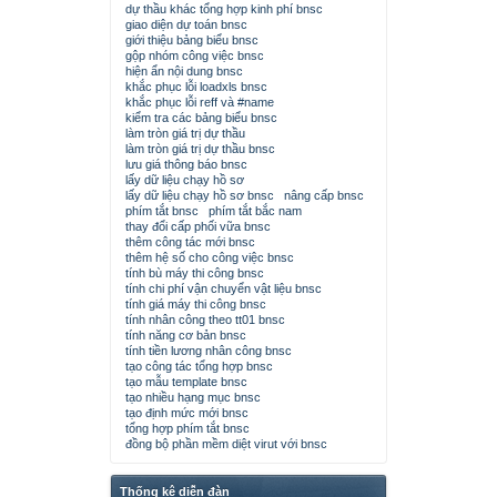
dự thầu khác tổng hợp kinh phí bnsc
giao diện dự toán bnsc
giới thiệu bảng biểu bnsc
gộp nhóm công việc bnsc
hiện ẩn nội dung bnsc
khắc phục lỗi loadxls bnsc
khắc phục lỗi reff và #name
kiểm tra các bảng biểu bnsc
làm tròn giá trị dự thầu
làm tròn giá trị dự thầu bnsc
lưu giá thông báo bnsc
lấy dữ liệu chạy hồ sơ
lấy dữ liệu chạy hồ sơ bnsc
nâng cấp bnsc
phím tắt bnsc
phím tắt bắc nam
thay đổi cấp phối vữa bnsc
thêm công tác mới bnsc
thêm hệ số cho công việc bnsc
tính bù máy thi công bnsc
tính chi phí vận chuyển vật liệu bnsc
tính giá máy thi công bnsc
tính nhân công theo tt01 bnsc
tính năng cơ bản bnsc
tính tiền lương nhân công bnsc
tạo công tác tổng hợp bnsc
tạo mẫu template bnsc
tạo nhiều hạng mục bnsc
tạo định mức mới bnsc
tổng hợp phím tắt bnsc
đồng bộ phần mềm diệt virut với bnsc
Thống kê diễn đàn