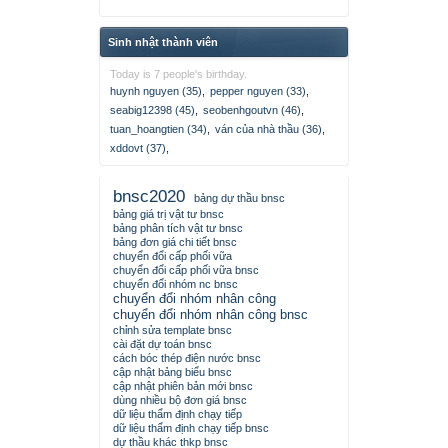
Sinh nhật thành viên
Today is 7 people's birthday.
huynh nguyen (35)
,
pepper nguyen (33)
,
seabig12398 (45)
,
seobenhgoutvn (46)
,
tuan_hoangtien (34)
,
ván của nhà thầu (36)
,
xddovt (37)
,
bnsc2020
bảng dự thầu bnsc
bảng giá trị vật tư bnsc
bảng phân tích vật tư bnsc
bảng đơn giá chi tiết bnsc
chuyển đổi cấp phối vữa
chuyển đổi cấp phối vữa bnsc
chuyển đổi nhóm nc bnsc
chuyển đổi nhóm nhân công
chuyển đổi nhóm nhân công bnsc
chỉnh sửa template bnsc
cài đặt dự toán bnsc
cách bóc thép điện nước bnsc
cập nhật bảng biểu bnsc
cập nhật phiên bản mới bnsc
dùng nhiều bộ đơn giá bnsc
dữ liệu thẩm định chạy tiếp
dữ liệu thẩm định chạy tiếp bnsc
dự thầu khác thkp bnsc