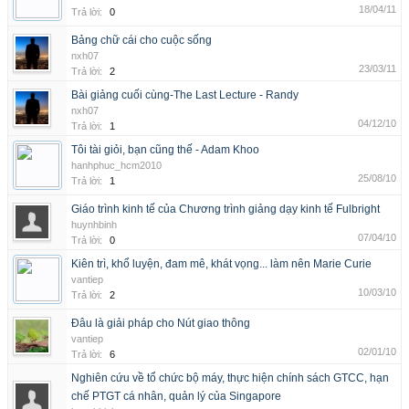
18/04/11
Trả lời:
0
Bảng chữ cái cho cuộc sống
nxh07
23/03/11
Trả lời:
2
Bài giảng cuối cùng-The Last Lecture - Randy
nxh07
04/12/10
Trả lời:
1
Tôi tài giỏi, bạn cũng thế - Adam Khoo
hanhphuc_hcm2010
25/08/10
Trả lời:
1
Giáo trình kinh tế của Chương trình giảng dạy kinh tế Fulbright
huynhbinh
07/04/10
Trả lời:
0
Kiên trì, khổ luyện, đam mê, khát vọng... làm nên Marie Curie
vantiep
10/03/10
Trả lời:
2
Đâu là giải pháp cho Nút giao thông
vantiep
02/01/10
Trả lời:
6
Nghiên cứu về tổ chức bộ máy, thực hiện chính sách GTCC, hạn
chế PTGT cá nhân, quản lý của Singapore