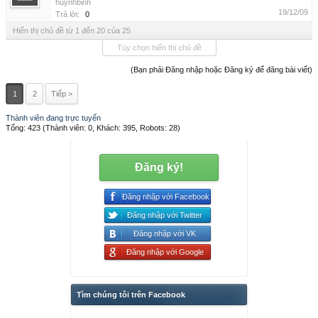
huynhbinh
19/12/09
Trả lời:
0
Hiển thị chủ đề từ 1 đến 20 của 25
Tùy chọn hiển thị chủ đề
(Bạn phải Đăng nhập hoặc Đăng ký để đăng bài viết)
1
2
Tiếp >
Thành viên đang trực tuyến
Tổng: 423 (Thành viên: 0, Khách: 395, Robots: 28)
Đăng ký!
Đăng nhập với Facebook
Đăng nhập với Twitter
Đăng nhập với VK
Đăng nhập với Google
Tìm chúng tôi trên Facebook