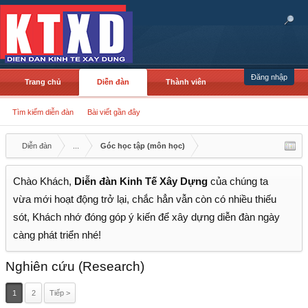
Đăng nhập
Trang chủ
Diễn đàn
Thành viên
Tìm kiếm diễn đàn
Bài viết gần đây
Diễn đàn
...
Góc học tập (môn học)
Chào Khách,
Diễn đàn Kinh Tế Xây Dựng
của chúng ta
vừa mới hoạt động trở lại, chắc hẳn vẫn còn có nhiều thiếu
sót, Khách nhớ đóng góp ý kiến để xây dựng diễn đàn ngày
càng phát triển nhé!
Nghiên cứu (Research)
1
2
Tiếp >