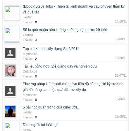
(Ebook)Steve Jobs - Thiên tài kinh doanh và câu chuyện thần kỳ
về quả táo
nxh07
14/10/11
Trả lời:
0
Sẽ là quá muộn nếu không khởi nghiệp trước 29 tuổi
vantiep
12/09/11
Trả lời:
3
Tạp chí Kinh tế xây dựng Số 2/2011
huynhbinh
16/08/11
Trả lời:
2
Tài liệu tổng hợp (Để giảng dạy và nghiên cứu
DuLi.kx06
26/07/11
Trả lời:
0
Phương pháp kiểm soát chi phí và tiến độ của người kỹ sư định
giá để nâng cao hiệu quả đầu tư xây dự
huynhbinh
16/06/11
Trả lời:
0
5 bài học quan trọng của cuộc đời...
nxh07
19/05/11
Trả lời:
0
Định nghĩa lại thất bại
nxh07