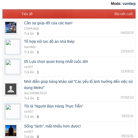
Mods:
vantiep
Tiêu đề
Bài viết cuối
Cần sự giúp đỡ của các bạn!
Chirikatoji
04/02/15
Trả lời:
0
Tổ hợp nội lực đồ án nhà thép
hacdiep
12/10/12
Trả lời:
1
05 Lựa chọn quan trọng nhất cuộc đời
nxh07
21/03/12
Trả lời:
1
Nhờ điền giúp bảng khảo sát "Các yếu tố ảnh hưởng đến việc sử
dụng Metro"
ducvinhbk2010
07/02/12
Trả lời:
1
Tôi là “Người Bán Hàng Thực Tiễn”
nxh07
29/11/11
Trả lời:
0
Sống “lành”, mất nhiều hơn được!
nxh07
05/11/11
Trả lời:
0