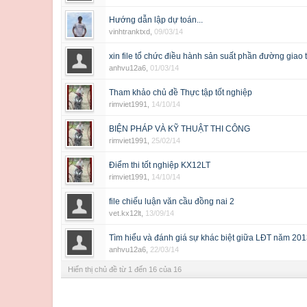
Hướng dẫn lập dự toán...
vinhtranktxd
,
09/03/14
xin file tổ chức điều hành sản suất phần đường giao 
anhvu12a6
,
01/03/14
Tham khảo chủ đề Thực tập tốt nghiệp
rimviet1991
,
14/10/14
BIỆN PHÁP VÀ KỸ THUẬT THI CÔNG
rimviet1991
,
25/02/14
Điểm thi tốt nghiệp KX12LT
rimviet1991
,
14/10/14
file chiếu luận văn cầu đồng nai 2
vet.kx12lt
,
13/09/14
Tìm hiểu và đánh giá sự khác biệt giữa LĐT năm 20
anhvu12a6
,
22/03/14
Hiển thị chủ đề từ 1 đến 16 của 16