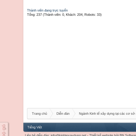
Thành viên đang trực tuyến
Tổng: 237 (Thành viên: 0, Khách: 204, Robots: 33)
Trang chủ
Diễn đàn
Ngành Kinh tế xây dựng tại các cơ sở 
Tiếng Việt
Liên hệ diễn đàn:
info@kinhtexaydung.net
-
Thiết kế website
bởi
BN Softwa