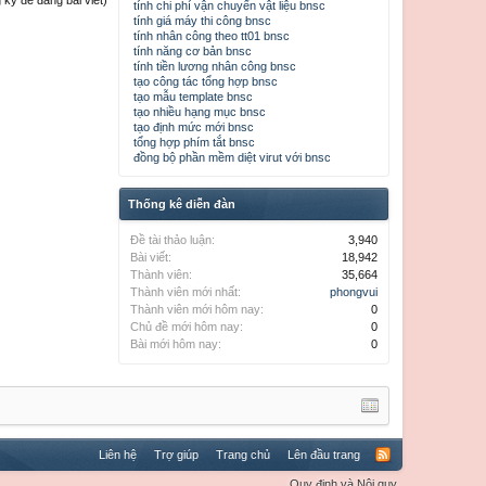
ký để đăng bài viết)
tính chi phí vận chuyển vật liệu bnsc
tính giá máy thi công bnsc
tính nhân công theo tt01 bnsc
tính năng cơ bản bnsc
tính tiền lương nhân công bnsc
tạo công tác tổng hợp bnsc
tạo mẫu template bnsc
tạo nhiều hạng mục bnsc
tạo định mức mới bnsc
tổng hợp phím tắt bnsc
đồng bộ phần mềm diệt virut với bnsc
Thống kê diễn đàn
Đề tài thảo luận:
3,940
Bài viết:
18,942
Thành viên:
35,664
Thành viên mới nhất:
phongvui
Thành viên mới hôm nay:
0
Chủ đề mới hôm nay:
0
Bài mới hôm nay:
0
Liên hệ
Trợ giúp
Trang chủ
Lên đầu trang
Quy định và Nội quy