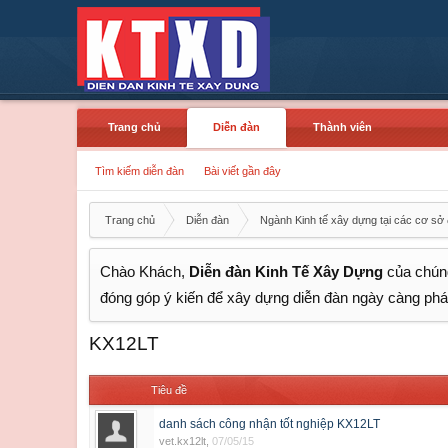
Trang chủ
Diễn đàn
Thành viên
Tìm kiếm diễn đàn
Bài viết gần đây
Trang chủ
Diễn đàn
Ngành Kinh tế xây dựng tại các cơ sở 
Chào Khách,
Diễn đàn Kinh Tế Xây Dựng
của chúng
đóng góp ý kiến để xây dựng diễn đàn ngày càng phát
KX12LT
Tiêu đề
danh sách công nhận tốt nghiệp KX12LT
vet.kx12lt
,
07/05/15