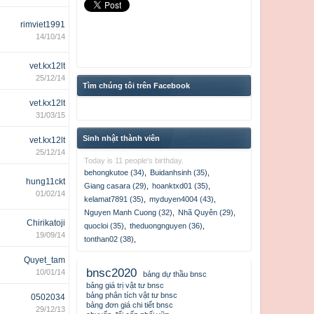
rimviet1991
14/10/14
vet.kx12lt
25/12/14
Tìm chúng tôi trên Facebook
vet.kx12lt
31/03/15
Sinh nhật thành viên
vet.kx12lt
25/12/14
Today is 11 people's birthday.
behongkutoe (34)
,
Buidanhsinh (35)
,
hung11ckt
Giang casara (29)
,
hoanktxd01 (35)
,
01/02/14
kelamat7891 (35)
,
myduyen4004 (43)
,
Nguyen Manh Cuong (32)
,
Nhã Quyên (29)
,
Chirikatoji
quocloi (35)
,
theduongnguyen (36)
,
19/09/14
tonthan02 (38)
,
Quyet_tam
bnsc2020
10/01/14
bảng dự thầu bnsc
bảng giá trị vật tư bnsc
bảng phân tích vật tư bnsc
0502034
bảng đơn giá chi tiết bnsc
29/12/13