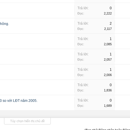
Trả lời:
0
Đọc:
2,222
Trả lời:
2
thông.
Đọc:
2,117
Trả lời:
1
Đọc:
2,085
Trả lời:
1
Đọc:
2,057
Trả lời:
1
Đọc:
2,006
Trả lời:
0
Đọc:
1,836
Trả lời:
0
13 so với LĐT năm 2005.
Đọc:
1,689
Tùy chọn hiển thị chủ đề