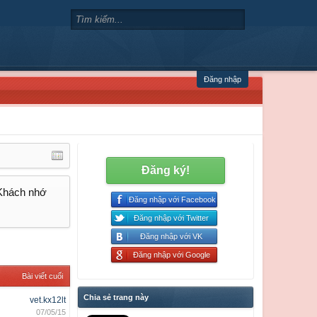
Đăng nhập
Đăng ký!
 Khách nhớ
Đăng nhập với Facebook
Đăng nhập với Twitter
Đăng nhập với VK
Đăng nhập với Google
Bài viết cuối
Chia sẻ trang này
vet.kx12lt
07/05/15