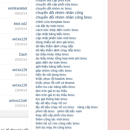
chuyển đổi cấp phối vữa
chuyển đổi cấp phối vữa bnsc
vinhtranktxd
chuyển đổi nhóm nc bnsc
chuyển đổi nhóm nhân công
09/03/14
chuyển đổi nhóm nhân công bnsc
chỉnh sửa template bnsc
ktxd.xd2
cài đặt dự toán bnsc
04/03/14
cách bóc thép điện nước bnsc
cập nhật bảng biểu bnsc
cập nhật phiên bản mới bnsc
vet.kx12lt
dùng nhiều bộ đơn giá bnsc
23/10/14
dữ liệu thẩm định chạy tiếp
dữ liệu thẩm định chạy tiếp bnsc
DaiA
dự thầu khác thkp bnsc
dự thầu khác tổng hợp kinh phí bnsc
25/02/14
giao diện dự toán bnsc
giới thiệu bảng biểu bnsc
vet.kx12lt
gộp nhóm công việc bnsc
hiện ẩn nội dung bnsc
18/10/14
khắc phục lỗi loadxls bnsc
khắc phục lỗi reff và #name
vet.kx12lt
kiểm tra các bảng biểu bnsc
13/09/14
làm tròn giá trị dự thầu
làm tròn giá trị dự thầu bnsc
lưu giá thông báo bnsc
anhvu12a6
lấy dữ liệu chạy hồ sơ
22/03/14
lấy dữ liệu chạy hồ sơ bnsc
nâng cấp bnsc
phím tắt bnsc
phím tắt bắc nam
thay đổi cấp phối vữa bnsc
thêm công tác mới bnsc
thêm hệ số cho công việc bnsc
tính bù máy thi công bnsc