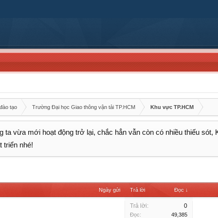
đào tạo
Trường Đại học Giao thông vận tải TP.HCM
Khu vực TP.HCM
 ta vừa mới hoạt động trở lại, chắc hẳn vẫn còn có nhiều thiếu sót,
 triển nhé!
Ngày gửi
Trả lời
Đọc ↓
Trả lời:
0
Đọc:
49,385