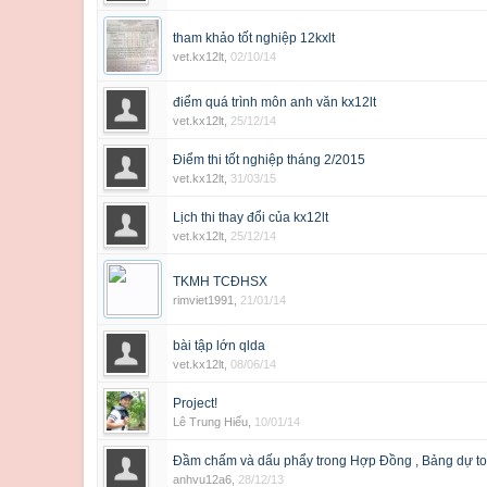
tham khảo tốt nghiệp 12kxlt
vet.kx12lt
,
02/10/14
điểm quá trình môn anh văn kx12lt
vet.kx12lt
,
25/12/14
Điểm thi tốt nghiệp tháng 2/2015
vet.kx12lt
,
31/03/15
Lịch thi thay đổi của kx12lt
vet.kx12lt
,
25/12/14
TKMH TCĐHSX
rimviet1991
,
21/01/14
bài tập lớn qlda
vet.kx12lt
,
08/06/14
Project!
Lê Trung Hiếu
,
10/01/14
Đầm chấm và dấu phẩy trong Hợp Đồng , Bảng dự t
anhvu12a6
,
28/12/13