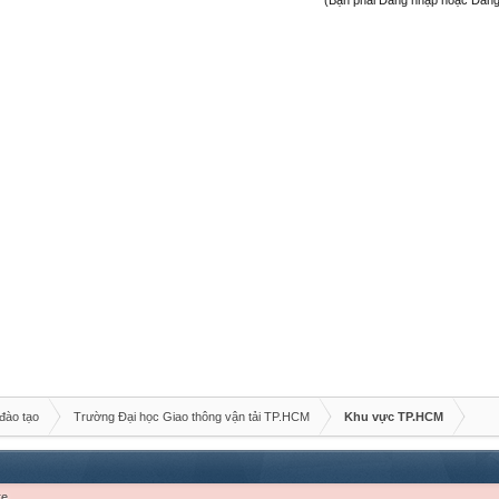
(Bạn phải Đăng nhập hoặc Đăng 
đào tạo
Trường Đại học Giao thông vận tải TP.HCM
Khu vực TP.HCM
re