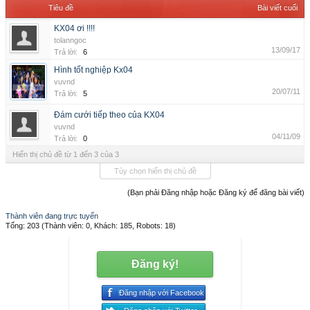
Tiêu đề
Bài viết cuối
KX04 ơi !!!!
tolanngoc
13/09/17
Trả lời:
6
Hình tốt nghiệp Kx04
vuvnd
20/07/11
Trả lời:
5
Đám cưới tiếp theo của KX04
vuvnd
04/11/09
Trả lời:
0
Hiển thị chủ đề từ 1 đến 3 của 3
Tùy chọn hiển thị chủ đề
(Bạn phải Đăng nhập hoặc Đăng ký để đăng bài viết)
Thành viên đang trực tuyến
Tổng: 203 (Thành viên: 0, Khách: 185, Robots: 18)
Đăng ký!
Đăng nhập với Facebook