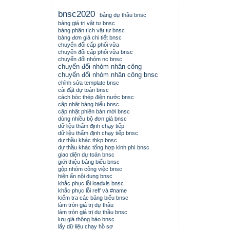
bnsc2020
bảng dự thầu bnsc
bảng giá trị vật tư bnsc
bảng phân tích vật tư bnsc
bảng đơn giá chi tiết bnsc
chuyển đổi cấp phối vữa
chuyển đổi cấp phối vữa bnsc
chuyển đổi nhóm nc bnsc
chuyển đổi nhóm nhân công
chuyển đổi nhóm nhân công bnsc
chỉnh sửa template bnsc
cài đặt dự toán bnsc
cách bóc thép điện nước bnsc
cập nhật bảng biểu bnsc
cập nhật phiên bản mới bnsc
dùng nhiều bộ đơn giá bnsc
dữ liệu thẩm định chạy tiếp
dữ liệu thẩm định chạy tiếp bnsc
dự thầu khác thkp bnsc
dự thầu khác tổng hợp kinh phí bnsc
giao diện dự toán bnsc
giới thiệu bảng biểu bnsc
gộp nhóm công việc bnsc
hiện ẩn nội dung bnsc
khắc phục lỗi loadxls bnsc
khắc phục lỗi reff và #name
kiểm tra các bảng biểu bnsc
làm tròn giá trị dự thầu
làm tròn giá trị dự thầu bnsc
lưu giá thông báo bnsc
lấy dữ liệu chạy hồ sơ