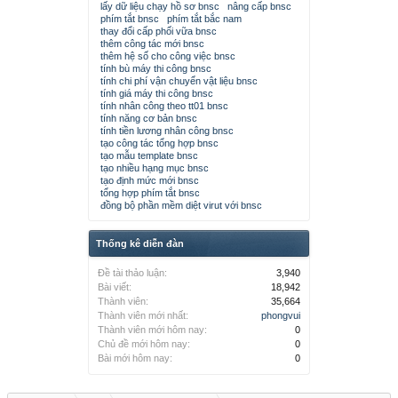
lấy dữ liệu chạy hồ sơ bnsc
nâng cấp bnsc
phím tắt bnsc
phím tắt bắc nam
thay đổi cấp phối vữa bnsc
thêm công tác mới bnsc
thêm hệ số cho công việc bnsc
tính bù máy thi công bnsc
tính chi phí vận chuyển vật liệu bnsc
tính giá máy thi công bnsc
tính nhân công theo tt01 bnsc
tính năng cơ bản bnsc
tính tiền lương nhân công bnsc
tạo công tác tổng hợp bnsc
tạo mẫu template bnsc
tạo nhiều hạng mục bnsc
tạo định mức mới bnsc
tổng hợp phím tắt bnsc
đồng bộ phần mềm diệt virut với bnsc
Thống kê diễn đàn
Đề tài thảo luận:
3,940
Bài viết:
18,942
Thành viên:
35,664
Thành viên mới nhất:
phongvui
Thành viên mới hôm nay:
0
Chủ đề mới hôm nay:
0
Bài mới hôm nay:
0