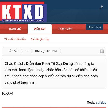
Đăng nhập
Trang chủ
Diễn đàn
Thành viên
Tìm kiếm diễn đàn
Bài viết gần đây
Diễn đàn
...
Khu vực TP.HCM
Chào Khách,
Diễn đàn Kinh Tế Xây Dựng
của chúng ta
vừa mới hoạt động trở lại, chắc hẳn vẫn còn có nhiều thiếu
sót, Khách nhớ đóng góp ý kiến để xây dựng diễn đàn ngày
càng phát triển nhé!
KX04
Mods:
vantiep