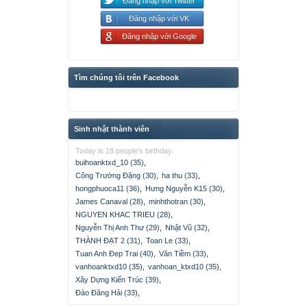
Đăng nhập với Twitter
Đăng nhập với VK
Đăng nhập với Google
Tìm chúng tôi trên Facebook
Sinh nhật thành viên
Today is 18 people's birthday.
buihoanktxd_10 (35)
,
Công Trường Đặng (30)
,
ha thu (33)
,
hongphuoca11 (36)
,
Hưng Nguyễn K15 (30)
,
James Canaval (28)
,
minhthotran (30)
,
NGUYEN KHAC TRIEU (28)
,
Nguyễn Thị Anh Thư (29)
,
Nhật Vũ (32)
,
THÀNH ĐẠT 2 (31)
,
Toan Le (33)
,
Tuan Anh Đep Trai (40)
,
Văn Tiềm (33)
,
vanhoanktxd10 (35)
,
vanhoan_ktxd10 (35)
,
Xây Dựng Kiến Trúc (39)
,
Đào Đăng Hải (33)
,