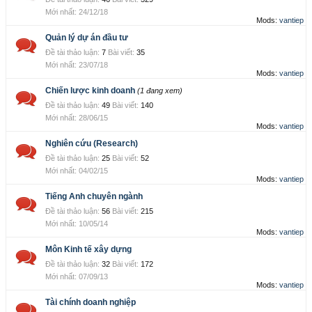
24/12/18
Mods:
vantiep
Quản lý dự án đầu tư
Đề tài thảo luận:
7
Bài viết:
35
23/07/18
Mods:
vantiep
Chiến lược kinh doanh
(1 đang xem)
Đề tài thảo luận:
49
Bài viết:
140
28/06/15
Mods:
vantiep
Nghiên cứu (Research)
Đề tài thảo luận:
25
Bài viết:
52
04/02/15
Mods:
vantiep
Tiếng Anh chuyên ngành
Đề tài thảo luận:
56
Bài viết:
215
10/05/14
Mods:
vantiep
Môn Kinh tế xây dựng
Đề tài thảo luận:
32
Bài viết:
172
07/09/13
Mods:
vantiep
Tài chính doanh nghiệp