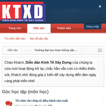
Đăng nhập
Trang chủ
Diễn đàn
Thành viên
Tìm kiếm diễn đàn
Bài viết gần đây
Diễn đàn
...
Trường Đại học Giao thông vận tải TP.HCM
Chào Khách,
Diễn đàn Kinh Tế Xây Dựng
của chúng ta
vừa mới hoạt động trở lại, chắc hẳn vẫn còn có nhiều thiếu
sót, Khách nhớ đóng góp ý kiến để xây dựng diễn đàn ngày
càng phát triển nhé!
Góc học tập (môn học)
Tổ chức thi công và điều hành sản xuất
Đề tài thảo luận:
46
Bài viết:
329