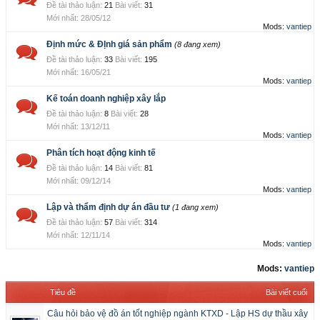
Đề tài thảo luận:
21
Bài viết:
31
28/05/12
Mods:
vantiep
Định mức & ĐỊnh giá sản phẩm
(8 đang xem)
Đề tài thảo luận:
33
Bài viết:
195
16/05/21
Mods:
vantiep
Kế toán doanh nghiệp xây lắp
Đề tài thảo luận:
8
Bài viết:
28
13/12/11
Mods:
vantiep
Phân tích hoạt động kinh tế
Đề tài thảo luận:
14
Bài viết:
81
09/12/14
Mods:
vantiep
Lập và thẩm định dự án đầu tư
(1 đang xem)
Đề tài thảo luận:
57
Bài viết:
314
12/11/14
Mods:
vantiep
Mods:
vantiep
Tiêu đề
Bài viết cuối
Câu hỏi bảo vệ đồ án tốt nghiệp ngành KTXD - Lập HS dự thầu xây