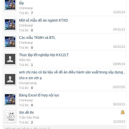
lắp
Chirikatoji
11/01/14
Trả lời:
7
Một số mẫu đồ án ngành KTXD
Chirikatoji
04/11/13
Trả lời:
0
Các mẫu TKMH và BTL
Chirikatoji
04/11/13
Trả lời:
0
Thực tập tốt nghiệp lớp KX12LT
Nấm lùn
19/05/14
Trả lời:
1
anh chị nào có tài liệu về đồ án điều hành sản xuất trong xây dựng ,
cho e xin với ạ
chungtruong
02/07/20
Trả lời:
0
Bảng Excel tổ hợp nội lực
Chirikatoji
30/10/13
Trả lời:
0
Xin đề thi
Trần Văn Phát
11/10/13
Trả lời:
2