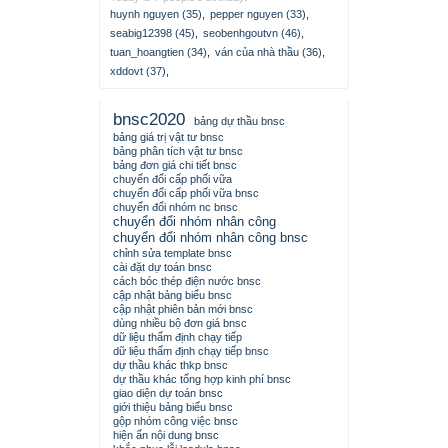
huynh nguyen (35)
,
pepper nguyen (33)
,
seabig12398 (45)
,
seobenhgoutvn (46)
,
tuan_hoangtien (34)
,
ván của nhà thầu (36)
,
xddovt (37)
,
bnsc2020
bảng dự thầu bnsc
bảng giá trị vật tư bnsc
bảng phân tích vật tư bnsc
bảng đơn giá chi tiết bnsc
chuyển đổi cấp phối vữa
chuyển đổi cấp phối vữa bnsc
chuyển đổi nhóm nc bnsc
chuyển đổi nhóm nhân công
chuyển đổi nhóm nhân công bnsc
chỉnh sửa template bnsc
cài đặt dự toán bnsc
cách bóc thép điện nước bnsc
cập nhật bảng biểu bnsc
cập nhật phiên bản mới bnsc
dùng nhiều bộ đơn giá bnsc
dữ liệu thẩm định chạy tiếp
dữ liệu thẩm định chạy tiếp bnsc
dự thầu khác thkp bnsc
dự thầu khác tổng hợp kinh phí bnsc
giao diện dự toán bnsc
giới thiệu bảng biểu bnsc
gộp nhóm công việc bnsc
hiện ẩn nội dung bnsc