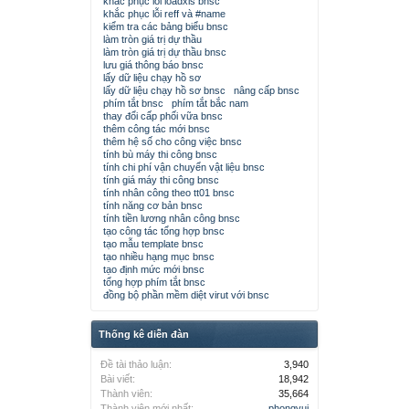
khắc phục lỗi loadxls bnsc
khắc phục lỗi reff và #name
kiểm tra các bảng biểu bnsc
làm tròn giá trị dự thầu
làm tròn giá trị dự thầu bnsc
lưu giá thông báo bnsc
lấy dữ liệu chạy hồ sơ
lấy dữ liệu chạy hồ sơ bnsc
nâng cấp bnsc
phím tắt bnsc
phím tắt bắc nam
thay đổi cấp phối vữa bnsc
thêm công tác mới bnsc
thêm hệ số cho công việc bnsc
tính bù máy thi công bnsc
tính chi phí vận chuyển vật liệu bnsc
tính giá máy thi công bnsc
tính nhân công theo tt01 bnsc
tính năng cơ bản bnsc
tính tiền lương nhân công bnsc
tạo công tác tổng hợp bnsc
tạo mẫu template bnsc
tạo nhiều hạng mục bnsc
tạo định mức mới bnsc
tổng hợp phím tắt bnsc
đồng bộ phần mềm diệt virut với bnsc
Thống kê diễn đàn
Đề tài thảo luận:
3,940
Bài viết:
18,942
Thành viên:
35,664
Thành viên mới nhất:
phongvui